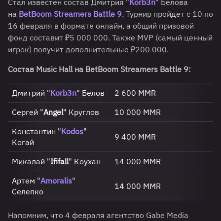
Стал известен состав Дмитрия "
Korb3n
" Белова
на
BetBoom Streamers Battle 9
. Турнир пройдет с 10 по
16 февраля в формате онлайн, а общий призовой
фонд составит ₽5 000 000. Также MVP (самый ценный
игрок) получит дополнительные ₽200 000.
Состав Music Hall
на BetBoom Streamers Battle 9:
Дмитрий "
Korb3n
" Белов
2 600 MMR
Сергей "
Angel
" Круглов
10 000 MMR
Константин "
Kodos
"
9 400 MMR
Когай
Микалай "
Ififall
" Коухан
14 000 MMR
Артем "
Amoralis
"
14 000 MMR
Селепко
Напомним, что 4 февраля агентство Gabe Media