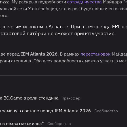
mzzz
" Му раскрыл подробности
сотрудничества
Майдара "
иальной сети X он сообщил, что игрок будет включен в зая
ого.
ет шестым игроком в Атланте. При этом звезда FPL в
з стартовой пятёрки не сможет принять участие
аве перед
IEM Atlanta 2026
. В рамках
перестановок
Майда
роли стендина. Обо всех подробностях можно узнать в ма
к BC.Gamе в роли стендина
Трансфер
замену в составе перед IEM Atlanta 2026
Сообщество
 в нехватке скилла"
Сообщество