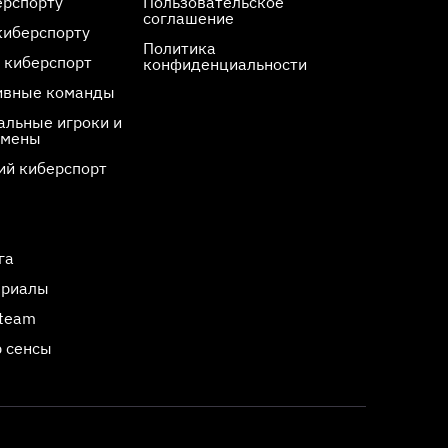
ерспорту
Пользовательское
соглашение
киберспорту
Политика
 киберспорт
конфиденциальности
ивные команды
льные игроки и
смены
ий киберспорт
га
ериалы
Steam
 сенсы