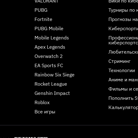
VALORANT
Вики по киб
PUBG
Турниры по 
Fortnite
Прогнозы на
PUBG Mobile
Киберспорт
Mobile Legends
Профессиона
киберспорт
Apex Legends
Любительск
Overwatch 2
Стриминг
EA Sports FC
Технологии
Rainbow Six Siege
Аниме и ман
Rocket League
Фильмы и с
Genshin Impact
Пополнить 
Roblox
Калькулятор
Все игры