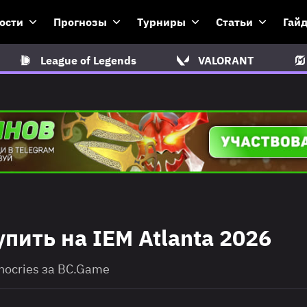
ости
Прогнозы
Турниры
Статьи
Гай
League of Legends
VALORANT
пить на IEM Atlanta 2026
nocries за BC.Gamе