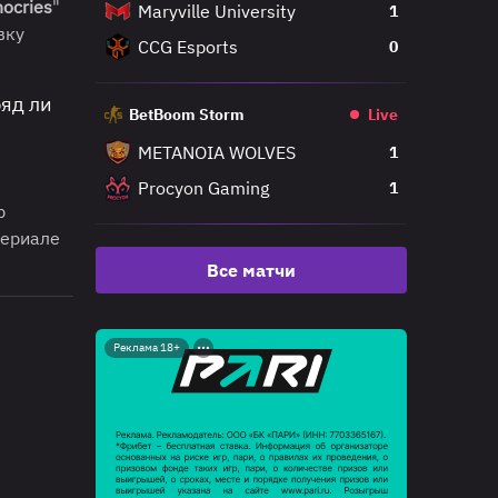
nocries
"
Maryville University
1
вку
CCG Esports
0
ряд ли
BetBoom Storm
Live
METANOIA WOLVES
1
Procyon Gaming
1
р
териале
Все матчи
Реклама 18+