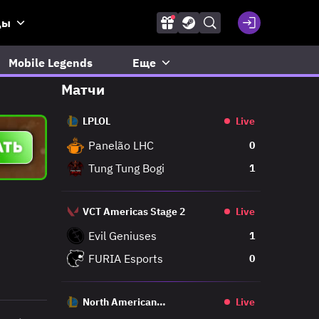
ды
Mobile Legends
Еще
Матчи
LPLOL
Live
Panelão LHC
0
Tung Tung Bogi
1
VCT Americas Stage 2
Live
Evil Geniuses
1
FURIA Esports
0
North American
Live
Challengers League