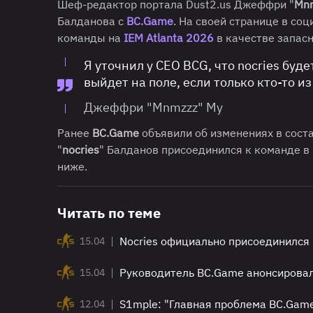
Шеф-редактор портала Dust2.us Джеффри "
Mn
Балданова с
BC.Game
. На своей странице в соц
команды на
IEM Atlanta 2026
в качестве запасн
Я уточнил у CEO BCG, что nocries буд
выйдет на поле, если только кто-то и
Джеффри "Mnmzzz" Му
Ранее
BC.Game
объявили об изменениях в сост
"
nocries
" Балданов присоединился к команде в 
ниже.
Читать по теме
|
Nocries официально присоединился 
15.04
|
Руководитель BC.Game анонсировал 
15.04
|
S1mple: "Главная проблема BC.Game
12.04