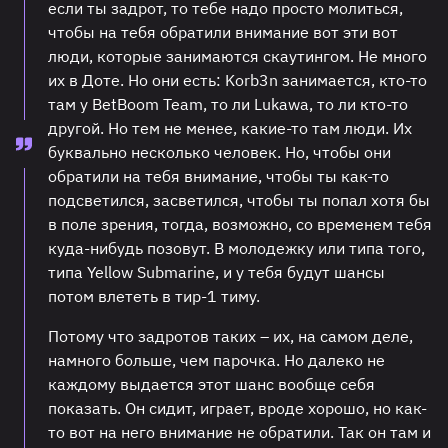
если ты задрот, то тебе надо просто молиться,
чтобы на тебя обратили внимание вот эти вот
люди, которые занимаются скаутингом. Не много
их в Доте. Но они есть: Korb3n занимается, кто-то
там у BetBoom Team, то ли Lukawa, то ли кто-то
другой. Но тем не менее, какие-то там люди. Их
буквально несколько человек. Но, чтобы они
обратили на тебя внимание, чтобы ты как-то
подсветился, засветился, чтобы ты попал хотя бы
в поле зрения, тогда, возможно, со временем тебя
куда-нибудь позовут. В молодежку или типа того,
типа Yellow Submarine, и у тебя будут шансы
потом влететь в тир-1 тиму.
Потому что задротов таких – их, на самом деле,
намного больше, чем парочка. Но далеко не
каждому выдается этот шанс вообще себя
показать. Он сидит, играет, вроде хорошо, но как-
то вот на него внимание не обратили. Так он там и