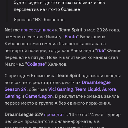
будет сидеть где-то в этих пабликах и без
перспектив на что-то большее
Ярослав "NS" Кузнецов
Not me
присоединился
к
Team Spirit
в мае 2026 года,
заменив в составе Никиту "
Panto
" Балаганина.
Киберспортсмен сменил бывшего капитана на
четвертой позиции, тогда как Александр "
rue
" Филин
перешел на пятую. Новым капитаном команды стал
Магомед "
Collapse
" Халилов.
С приходом Космынина
Team Spirit
одержали победы
во всех четырех стартовых матчах
DreamLeague
Season 29
, обыграв
Vici Gaming
,
Team Liquid
,
Aurora
Gaming
и
GamerLegion
. В результате команда заняла
первое место в группе А без единого поражения.
DreamLeague S29
проходит
с 13-го по 24 мая. Турнир
целиком проводится в онлайн-формате, а в