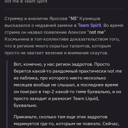
not me в Team Spirit
Стример и аналитик Ярослав "
NS
" Кузнецов
высказался о недавней замене в
Team Spirit
. Во время
стрима он назвал появление Алексея "
not me
"
Космынина в топ-коллективе доказательством того,
что в регионе много скрытых талантов, которым
просто не хватает везения и внимания скаутов.
Вот, конечно, у нас регион задротов. Просто
берется какой-то рандомный практически not me
из паблика, про которого никто несколько
месяцев вообще не слышал, а последнее время
он поиграл в тир-2 какой-то тиме буквально, и он
просто заходит и разносит Team Liquid,
буквально.
Прикиньте, сколько там еще этих задротов
маринуется где-то, которым не повезло. Сейчас,