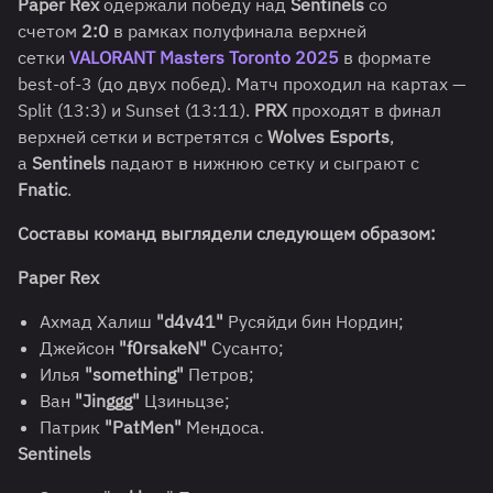
Paper Rex
одержали победу над
Sentinels
со
счетом
2:0
в рамках полуфинала верхней
сетки
VALORANT Masters Toronto 2025
в формате
best-of-3 (до двух побед). Матч проходил на картах —
Split (13:3) и Sunset (13:11).
PRX
проходят в финал
верхней сетки и встретятся с
Wolves Esports
,
а
Sentinels
падают в нижнюю сетку и сыграют с
Fnatic
.
Составы команд выглядели следующем образом:
Paper Rex
Ахмад Халиш
"d4v41"
Русяйди бин Нордин;
Джейсон
"f0rsakeN"
Сусанто;
Илья
"something"
Петров;
Ван
"Jinggg"
Цзиньцзе;
Патрик
"PatMen"
Мендоса.
Sentinels