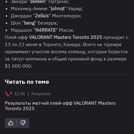
Закари "
zekken
" Патроне;
Мохамед-Амине "
johnqt
" Уарид;
Джордан "
Zellsis
" Монтемурро;
Шон "
bang
" Безерра;
Маршалл "
N4RRATE
" Мэсси.
Плей-офф
VALORANT Masters Toronto 2025
проходит с
13 по 22 июня в Торонто, Канада. Всего на турнире
принимают участие восемь команд, которые борются
за титул чемпиона и общий призовой фонд в размере
$1 000 000.
Читать по теме
|
12.06
Результат
Результаты матчей плей-офф VALORANT Masters
Toronto 2025