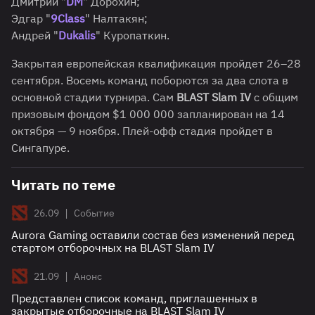
Дмитрий "
DM
" Дорохин;
Эдгар "
9Class
" Налтакян;
Андрей "
Dukalis
" Куропаткин.
Закрытая европейская квалификация пройдет 26–28
сентября. Восемь команд поборются за два слота в
основной стадии турнира. Сам
BLAST Slam IV
с общим
призовым фондом $1 000 000 запланирован на 14
октября — 9 ноября. Плей-офф стадия пройдет в
Сингапуре.
Читать по теме
|
26.09
Событие
Aurora Gaming оставили состав без изменений перед
стартом отборочных на BLAST Slam IV
|
21.09
Анонс
Представлен список команд, приглашенных в
закрытые отборочные на BLAST Slam IV