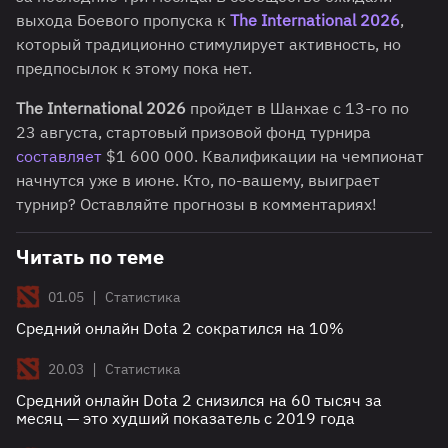
выхода Боевого пропуска к
The International 2026
,
который традиционно стимулирует активность, но
предпосылок к этому пока нет.
The International 2026
пройдет в Шанхае с 13-го по
23 августа, стартовый призовой фонд турнира
составляет
$1 600 000. Квалификации на чемпионат
начнутся уже в июне. Кто, по-вашему, выиграет
турнир? Оставляйте прогнозы в комментариях!
Читать по теме
|
01.05
Статистика
Средний онлайн Dota 2 сократился на 10%
|
20.03
Статистика
Средний онлайн Dota 2 снизился на 60 тысяч за
месяц — это худший показатель с 2019 года