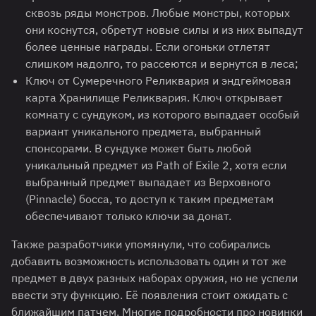
сквозь ряды монстров. Любые монстры, которых
они коснутся, обретут новые силы и из них выпадут
более ценные награды. Если огоньки отлетят
слишком надолго, то рассеются и вернутся в леса;
Ключ от Сумеречного Реликвария и эндгеймовая
карта Хранилище Реликвария. Ключ открывает
комнату с сундуком, из которого выпадает особый
вариант уникального предмета, выбранный
спонсорами. В сундуке может быть любой
уникальный предмет из Path of Exile 2, хотя если
выбранный предмет выпадает из Верховного
(Pinnacle) босса, то доступ к таким предметам
обеспечивают только ключи за донат.
Также разработчики упомянули, что собирались
добавить возможность использовать один и тот же
предмет в двух разных наборах оружия, но не успели
ввести эту функцию. Её появления стоит ожидать с
ближайшим патчем. Многие подробности про новинки