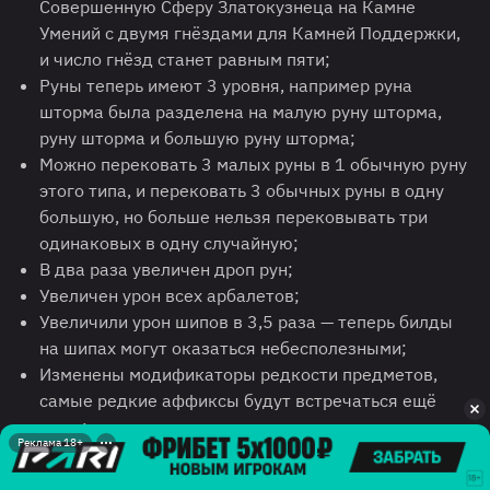
Совершенную Сферу Златокузнеца на Камне
Умений с двумя гнёздами для Камней Поддержки,
и число гнёзд станет равным пяти;
Руны теперь имеют 3 уровня, например руна
шторма была разделена на малую руну шторма,
руну шторма и большую руну шторма;
Можно перековать 3 малых руны в 1 обычную руну
этого типа, и перековать 3 обычных руны в одну
большую, но больше нельзя перековывать три
одинаковых в одну случайную;
В два раза увеличен дроп рун;
Увеличен урон всех арбалетов;
Увеличили урон шипов в 3,5 раза — теперь билды
на шипах могут оказаться небесполезными;
Изменены модификаторы редкости предметов,
самые редкие аффиксы будут встречаться ещё
реже;
Реклама 18+
Кольца Разлома теперь будут выпадать сильно
реже;