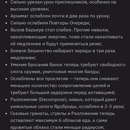
Сильно урезан урон приспешников, особенно на
высоких уровнях;
Архимаг ослаблен почти в два раза по урону;
Сильно ослабили Повторы Очереди;
Вызов Барьера стал слабее. Прочие навыки,
накапливающие энергию, тоже стали накапливать
её медленнее и будут применяться реже;
Боевое Бешенство набирает заряды в три раза
медленнее;
Умения бросания банок теперь требуют свободного
слота оружия, уничтожая многие билды;
Ослаблены все проклятия — теперь они снижают
меньшее количество сопротивления целей и
требуют большей задержки перед активацией;
Разложение (Decompose), навык, который дают
уникальные сапоги Ядоброды, ослаблен в 2-3 раза;
Газовые гранаты, стрелы и Разложение теперь
оставляют максимум 6 облаков яда, а сами
ядовитые облака стали меньше радиусом;