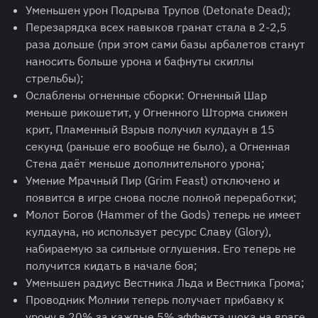
Уменьшен урон Подрыва Трупов (Detonate Dead);
Перезарядка всех навыков гранат стала в 2-2,5
раза дольше (при этом сами базы арбалетов станут
наносить больше урона и бафнуты скиллы
стрельбы);
Ослаблены огненные сборки: Огненный Шар
меньше рикошетит, у Огненного Шторма снижен
крит, Пламенный Взрыв получил кулдаун в 15
секунд (раньше его вообще не было), а Огненная
Стена даёт меньше дополнительного урона;
Умение Мрачный Пир (Grim Feast) отключено и
появится в игре снова после полной переработки;
Молот Богов (Hammer of the Gods) теперь не имеет
кулдауна, но использует ресурс Славу (Glory),
набираемую за сильные оглушения. Его теперь не
получится кидать в начале боя;
Уменьшен радиус Вестника Льда и Вестника Грома;
Проводник Молнии теперь получает прибавку к
урону в 20% за каждые 5% эффекта шока на враге