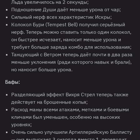
Льда увеличилось на 2 секунды;
Подношение Души даёт меньше урона от чар;
Сильный нерф всех характеристик Искры;
Колокол Бури (Tempest Bell) получил серьёзный
нерф. Теперь можно ставить только один колокол,
он быстрее исчезает, наносит меньше урона и
требует больше заряда комбо для использования;
Танцующий с Ветром теперь даёт почти в два раза
меньше уклонения (ради которого навык и брали),
но наносит больше урона.
Бафы:
Разделяющий эффект Вихря Стрел теперь также
действует на брошенные копья;
Расход маны всеми атаками, метками и боевыми
кличами был уменьшен, особенно на высоких
уровнях;
Очень сильно улучшили Артиллерийскую Баллисту
— она выпускает 3 снаряда вместо 1, переводит