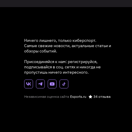
Ничего лишнего, только киберспорт.
Самые свежие новости, актуальные статьи и
обзоры событий.
Присоединяйся к нам: регистрируйся,
подписывайся в соц. сетях и никогда не
пропустишь ничего интересного.
Независимая оценка сайта
Esports.ru
34 отзыва