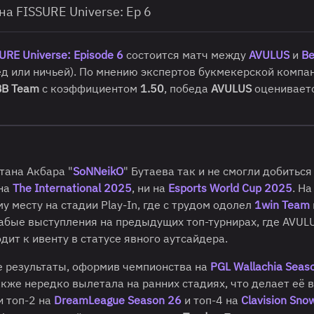
а FISSURE Universe: Ep 6
URE Universe: Episode 6
состоится матч между
AVULUS
и
B
бед или ничьей). По мнению экспертов букмекерской компа
BB Team
с коэффициентом
1.50
, победа
AVULUS
оцениваетс
тана Акбара "
SoNNeikO
" Бутаева так и не смогли добиться
 на
The International 2025
, ни на
Esports World Cup 2025
. Н
 месту на стадии Play-In, где с трудом одолел
1win Team
лабые выступления на предыдущих топ-турнирах, где AVUL
ит к ивенту в статусе явного аутсайдера.
е результаты, оформив чемпионства на
PGL Wallachia Seas
акже нередко вылетала на ранних стадиях, что делает её 
и топ-2 на
DreamLeague Season 26
и топ-4 на
Clavision Sno