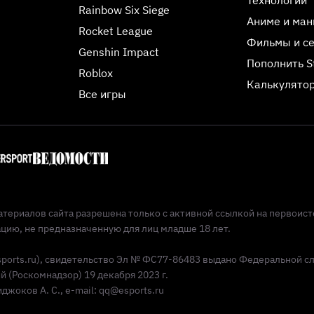
Rainbow Six Siege
Аниме и ман
Rocket League
Фильмы и с
Genshin Impact
Пополнить 
Roblox
Калькулятор
Все игры
териалов сайта разрешена только с активной ссылкой на первоист
ию, не предназначенную для лиц младше 18 лет.
Esports.ru), свидетельство Эл № ФС77-86483 выдано Федеральной с
(Роскомнадзор) 19 декабря 2023 г.
жоков А. С., e-mail: qq@esports.ru