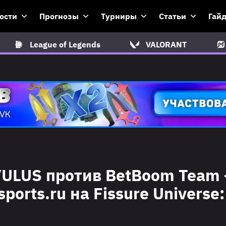
ости
Прогнозы
Турниры
Статьи
Гай
League of Legends
VALORANT
VULUS против BetBoom Team
ports.ru на Fissure Universe: