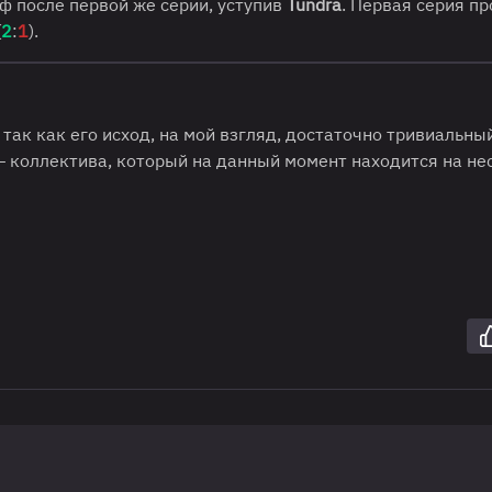
ф после первой же серии, уступив
Tundra
. Первая серия пр
(
2
:
1
).
 так как его исход, на мой взгляд, достаточно тривиальны
 коллектива, который на данный момент находится на не