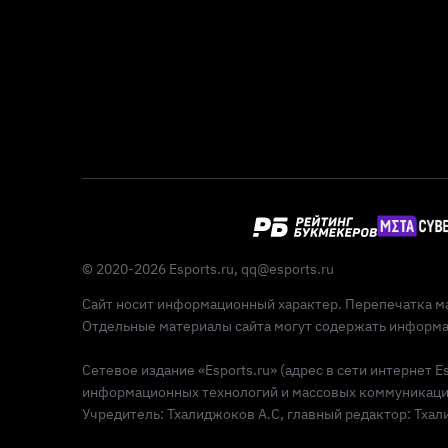
© 2020-2026 Esports.ru,
qq@esports.ru
Сайт носит информационный характер. Перепечатка ма
Отдельные материалы сайта могут содержать информац
Сетевое издание «Esports.ru» (адрес в сети интернет 
информационных технологий и массовых коммуникаций 
Учредитель: Тхалиджоков А.С, главный редактор: Тхалид
Реклама 18+