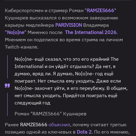
Киберспортсмен и стример Роман "
RAMZES666
"
Кушнарев высказался о возможном завершении
карьеры мидлейнера
PARIVISION
Владимира
"
No[o]ne
" Миненко после
The International 2026
.
Мнением он поделился во время стрима на личном
Twitch-канале.
No[o]ne‑ ещё сказал, что это его крайний The
International и он уйдёт отдыхать? Да нет, я
думаю, вряд ли. Я думаю, No[o]ne‑ год ещё
поиграет. Нет смысла ему уходить. Даже если
No[o]ne‑ захочет уйти, я его переубежу. В общем,
нет смысла уходить. Придётся поиграть ещё
следующий год
Роман "RAMZES666" Кушнарев
Ранее
RAMZES666
объяснил
, почему считает третью
позицию одной из ключевых в
Dota 2
. По его мнению,