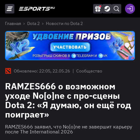
Главная
Dota 2
Новости по Dota 2
Обновлено: 22:05, 22.05.26
|
Сообщество
RAMZES666 о возможном
уходе No[o]ne с про-сцены
Dota 2: «Я думаю, он ещё год
поиграет»
RAMZES666 заявил, что No[o]ne не завершит карьеру
после The International 2026