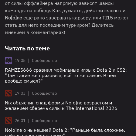
от силы оффлейнера напрямую зависят шансы
команды на победу. Как думаете, действительно ли
No[o]ne
ещё рано завершать карьеру, или
TI15
может
стать для него последним турниром? Делитесь
мнением в комментариях!
Читать по теме
|
19.05
Сообщество
RAMZES666 сравнил мобильные игры с Dota 2 и CS2:
"Там такие же призовые, всё то же самое. В чём
вообще смысл?"
|
17.03
Сообщество
Nix объяснил спад формы No[o]ne возрастом и
желанием сберечь силы к The International 2026
|
26.01
Сообщество
No[o]ne о нынешней Dota 2: "Раньше была сложнее,
сейчас порог входа ниже"