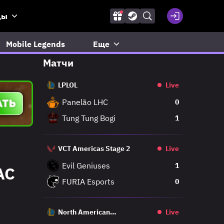
ды
Mobile Legends
Еще
Матчи
LPLOL
Live
Panelão LHC
0
Tung Tung Bogi
1
VCT Americas Stage 2
Live
Evil Geniuses
1
AC
FURIA Esports
0
North American
Live
Challengers League