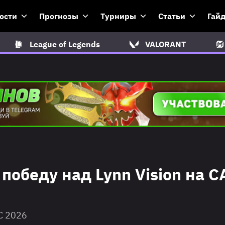
ости
Прогнозы
Турниры
Статьи
Гай
League of Legends
VALORANT
обеду над Lynn Vision на C
C 2026