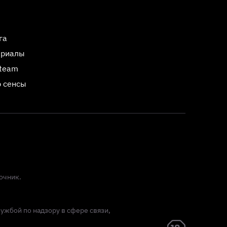
га
ериалы
Steam
 сенсы
очник.
лужбой по надзору в сфере связи,