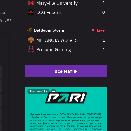
Maryville University
1
ках
CCG Esports
0
, где
BetBoom Storm
Live
METANOIA WOLVES
1
Procyon Gaming
1
Все матчи
Реклама 18+