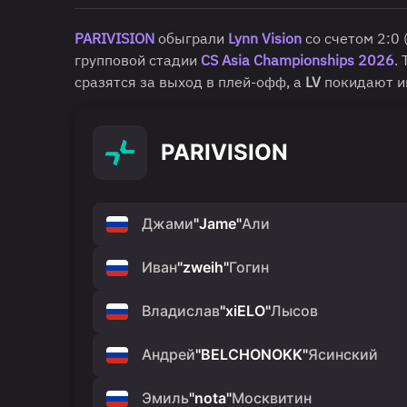
PARIVISION
обыграли
Lynn Vision
со счетом 2:0 
групповой стадии
CS Asia Championships 2026
.
сразятся за выход в плей-офф, а
LV
покидают ив
PARIVISION
Джами
"
Jame
"
Али
Иван
"
zweih
"
Гогин
Владислав
"
xiELO
"
Лысов
Андрей
"
BELCHONOKK
"
Ясинский
Эмиль
"
nota
"
Москвитин