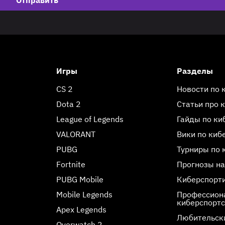
Игры
Разделы
CS 2
Новости по 
Dota 2
Статьи про 
League of Legends
Гайды по ки
VALORANT
Вики по киб
PUBG
Турниры по 
Fortnite
Прогнозы на
PUBG Mobile
Киберспорт
Mobile Legends
Профессиона
киберспорт
Apex Legends
Любительск
Overwatch 2