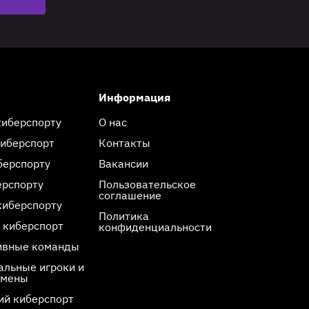
Информация
киберспорту
О нас
киберспорт
Контакты
берспорту
Вакансии
ерспорту
Пользовательское
соглашение
киберспорту
Политика
 киберспорт
конфиденциальности
ивные команды
льные игроки и
смены
ий киберспорт