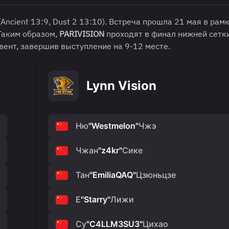
(Ancient 13:9, Dust 2 13:10). Встреча прошла 21 мая в рам
 Таким образом,
PARIVISION
проходят в финал нижней сетки
ент, завершив выступление на 9-12 месте.
Lynn Vision
Ню
"
Westmelon
"
Чжэ
Чжан
"
z4kr
"
Сике
Тан
"
EmiliaQAQ
"
Цзюньцзе
Е
"
Starry
"
Лижи
Су
"
C4LLM3SU3
"
Цихао