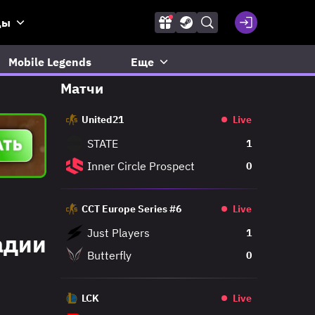
ды
Mobile Legends
Еще
Матчи
United21
Live
STATE
1
Inner Circle Prospect
0
CCT Europe Series #6
Live
Just Players
1
адии
Butterfly
0
LCK
Live