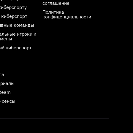
соглашение
киберспорту
Политика
 киберспорт
конфиденциальности
ивные команды
льные игроки и
смены
ий киберспорт
га
ериалы
Steam
 сенсы