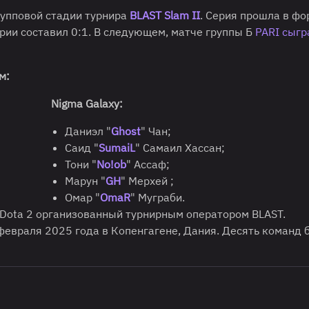
рупповой стадии турнира
BLAST Slam II
. Серия прошла в ф
серии составил 0:1. В следующем, матче группы Б
PARI сыгр
м:
Nigma Galaxy:
Даниэл "
Ghost
" Чан;
Саид "
SumaiL
" Самаил Хассан;
Тони "
No!ob
" Ассаф;
Марун "
GH
" Мерхей ;
Омар "
OmaR
" Муграби.
 Dota 2 организованный турнирным оператором BLAST.
февраля 2025 года в Копенгагене, Дания. Десять команд 