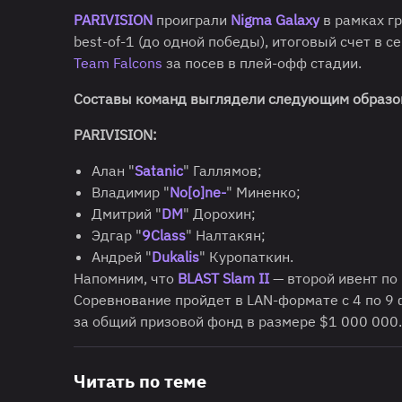
PARIVISION
проиграли
Nigma Galaxy
в рамках г
best-of-1 (до одной победы), итоговый счет в 
Team Falcons
за посев в плей-офф стадии.
Составы команд выглядели следующим образо
PARIVISION:
Алан "
Satanic
" Галлямов;
Владимир "
No[o]ne-
" Миненко;
Дмитрий "
DM
" Дорохин;
Эдгар "
9Class
" Налтакян;
Андрей "
Dukalis
" Куропаткин.
Напомним, что
BLAST Slam II
— второй ивент по
Соревнование пройдет в LAN-формате с 4 по 9 
за общий призовой фонд в размере $1 000 000.
Читать по теме