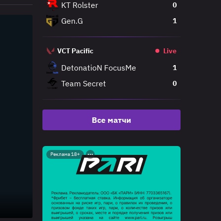
KT Rolster
0
Gen.G
1
VCT Pacific
Live
DetonatioN FocusMe
1
Team Secret
0
Все матчи
Реклама 18+