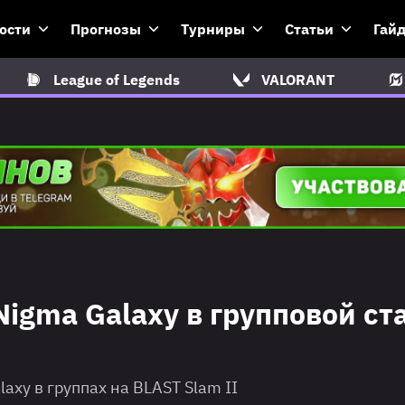
ости
Прогнозы
Турниры
Статьи
Гай
League of Legends
VALORANT
igma Galaxy в групповой ст
axy в группах на BLAST Slam II