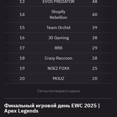
13
EVOS PREDATOR
48
Shopify
14
40
Rebellion
15
Team Orchid
39
16
JD Gaming
38
17
RRX
29
18
Crazy Raccoon
28
19
NOEZ FOXX
25
20
MOUZ
20
Сетка последнего шанса
Финальный игровой день EWC 2025 |
Apex Legends