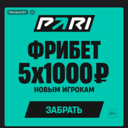
Реклама 18+