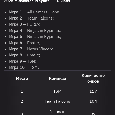
2025 Midseason Playoffs — 10 июля
Игра 1
— All Gamers Global;
Игра 2
— Team Falcons;
Игра 3
— FURIA;
Игра 4
— Ninjas in Pyjamas;
Игра 5
— Ninjas in Pyjamas;
Игра 6
— Fnatic;
Игра 7
— Natus Vincere;
Игра 8
— Fnatic;
Игра 9
— TSM;
Игра 10
— TSM.
Количество
Место
Команда
очков
1
TSM
117
2
Team Falcons
104
Ninjas in
3
97