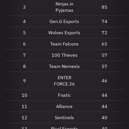
Ninjas in
3
85
Pyjamas
4
Gen.G Esports
74
5
Wolves Esports
72
6
Team Falcons
65
7
100 Thieves
57
8
Team Nemesis
57
ENTER
9
46
FORCE.36
10
Fnatic
44
11
Alliance
44
12
Sentinels
40
13
Rival Esports
40