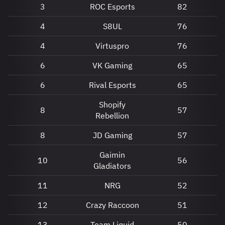
3
ROC Esports
82
4
S8UL
76
4
Virtuspro
76
6
VK Gaming
65
6
Rival Esports
65
Shopify
8
57
Rebellion
8
JD Gaming
57
Gaimin
10
56
Gladiators
11
NRG
52
12
Crazy Raccoon
51
13
Team Liquid
50