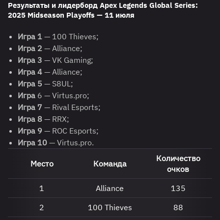
Результаты и лидерборд Apex Legends Global Series:
2025 Midseason Playoffs — 11 июля
Игра 1
— 100 Thieves;
Игра 2
— Alliance;
Игра 3
— VK Gaming;
Игра 4
— Alliance;
Игра 5
— S8UL;
Игра
6 — Virtus.pro;
Игра 7
— Rival Esports;
Игра 8
— RRX;
Игра 9
— ROC Esports;
Игра 10
— Virtus.pro.
Количество
Место
Команда
очков
1
Alliance
135
2
100 Thieves
88