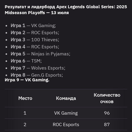
Результат и лидерборд Apex Legends Global Series: 2025
Midseason Playoffs — 13 июля
Игра 1
— VK Gaming;
Игра 2
— ROC Esports;
Игра 3
— 100 Thieves;
Игра 4
— ROC Esports;
Игра 5
— Ninjas in Pyjamas;
Игра 6
— TSM;
Игра 7
— Wolves Esports;
Игра 8
— Gen.G Esports;
Игра 9
— VK Gaming.
Количество
Место
Команда
очков
1
VK Gaming
96
2
ROC Esports
87