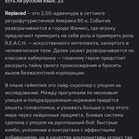
Есть ли русский язык:
да
Replaced
— это 2,5D-адвенчура в сеттинге
ретрофутуристичной Америки 80-х. События
разворачиваются в городе Феникс, где игроку
предлагают примерить на себя роль и примерить роль
R.E.A.C.H. — искусственного интеллекта, запертого в
человеческом теле. Далее сюжет разворачивается по
классике киберпанка — главному герою предстоит
раскрыть тайну своего происхождения и бросить
вызов безжалостной корпорации.
В плане геймплея это сайд-скроллер с упором на
исследование. Между прогулками по неоновым
улицам и полуразрушенным окраинам придётся
решать головоломки, и узнавать больше о лор этого
мира через найденные предмета. Боевая система
сделана с упором на рукопашный бой: быстрые
комбо, уклонения и контратаки с эффектными
добиваниями, но в качестве альтернативы игроку так