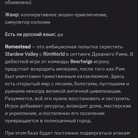
объявлено)
Жанр:
кооперативное экшен-приключение,
симулятор колонии
Есть ли русский язык:
да
Romestead
— это амбициозная попытка скрестить
Stardew Valley
с
RimWorld
в сеттинге Древнего Рима. В
дебютной игре от команды
Beartwigs
игроку
предстоит возродить империю, после того как Рим
был уничтожен таинственным катаклизмом. Здесь
есть открытый мир с лесами, болотами, пустошами и
руинами некогда великой античной цивилизации.
Разумеется, всё это нужно восстановить и застроить.
Игрок добывает ресурсы, возводит дома, мастерские
и укрепления, и постепенно его поселение
превращается в полноценный город.
При этом база будет постоянно подвергаться атакам