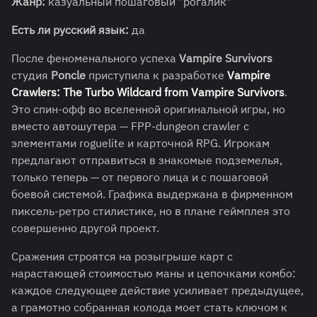
Жанр:
казуальный пошаговый "рогалик"
Есть ли русский язык:
да
После феноменального успеха
Vampire Survivors
студия
Poncle
приступила к разработке
Vampire
Crawlers: The Turbo Wildcard from Vampire Survivors
.
Это спин-офф во вселенной оригинальной игры, но
вместо автошутера — FPP-dungeon crawler с
элементами roguelite и карточной RPG. Игрокам
предлагают отправиться в знакомые подземелья,
только теперь — от первого лица и с пошаговой
боевой системой. Графика выдержана в фирменном
пиксель-ретро стилистике, но в плане геймплея это
совершенно другой проект.
Сражения строятся на розыгрыше карт с
нарастающей стоимостью маны и цепочками комбо:
каждое следующее действие усиливает предыдущее,
а грамотно собранная колода моет стать ключом к