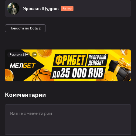
Ярослав Щудров
Автор
Новости по Dota 2
Реклама 18+
Комментарии