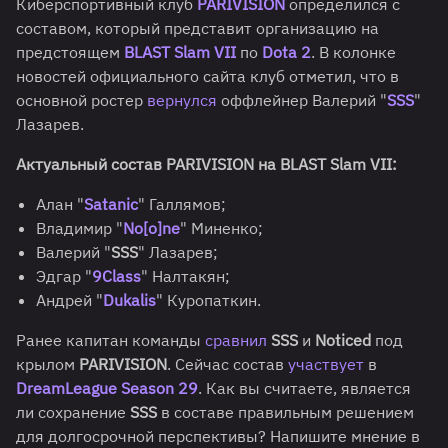
Киберспортивный клуб
PARIVISION
определился с
составом, который представит организацию на
предстоящем
BLAST Slam VII
по
Dota 2
. В колонке
новостей официального сайта клуб отметил, что в
основной ростер
вернулся
оффлейнер Валерий "
SSS
"
Лазарев.
Актуальный состав PARIVISION на BLAST Slam VII:
Алан "
Satanic
" Галлямов;
Владимир "
No[o]ne
" Миненко;
Валерий "
SSS
" Лазарев;
Эдгар "
9Class
" Налтакян;
Андрей "
Dukalis
" Куропаткин.
Ранее капитан команды
сравнил
SSS
и
Noticed
под
крылом
PARIVISION
. Сейчас состав
участвует
в
DreamLeague Season 29
. Как вы считаете, является
ли сохранение
SSS
в составе правильным решением
для долгосрочной перспективы? Напишите мнение в