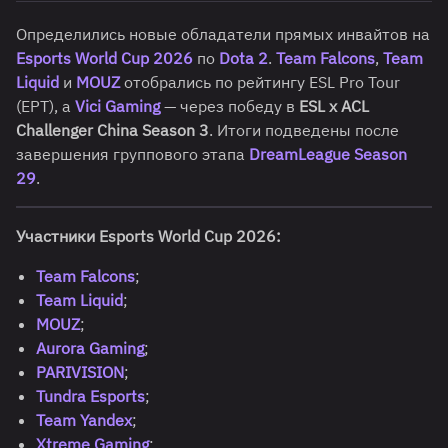
Определились новые обладатели прямых инвайтов на
Esports World Cup 2026
по
Dota 2
.
Team Falcons
,
Team
Liquid
и
MOUZ
отобрались по рейтингу ESL Pro Tour
(EPT), а
Vici Gaming
— через победу в
ESL x ACL
Challenger China Season 3
. Итоги подведены после
завершения группового этапа
DreamLeague Season
29
.
Участники Esports World Cup 2026:
Team Falcons
;
Team Liquid
;
MOUZ
;
Aurora Gaming
;
PARIVISION
;
Tundra Esports
;
Team Yandex
;
Xtreme Gaming
;