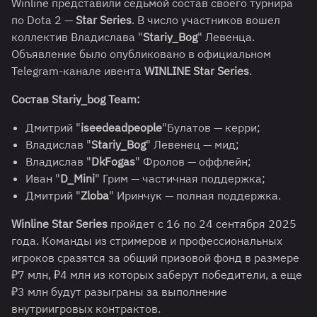
Winline представили седьмой состав своего турнира
по Dota 2 —
Star Series
. В число участников вошел
коллектив Владислава "
Stariy_Bog
" Левенца.
Объявление было опубликовано в официальном
Telegram-канале ивента
WINLINE Star Series
.
Состав Stariy_bog Team:
Дмитрий "
iseedeadpeople
"Булатов — керри;
Владислав "
Stariy_Bog
" Левенец — мид;
Владислав "
DkFogas
" Фролов — оффлейн;
Иван "
D_Mini
" Грим — частичная поддержка;
Дмитрий "
Zloba
" Иринчук — полная поддержка.
Winline Star Series
пройдет с 16 по 24 сентября 2025
года. Команды из стримеров и профессиональных
игроков сразятся за общий призовой фонд в размере
₽7 млн, ₽4 млн из которых заберут победители, а еще
₽3 млн будут разыграны за выполнение
внутриигровых контрактов.