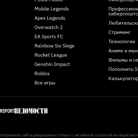
Mobile Legends
Профессиона
киберспорт
Apex Legends
Любительск
Overwatch 2
Стриминг
EA Sports FC
Технологии
Rainbow Six Siege
Аниме и ман
Rocket League
Фильмы и с
Genshin Impact
Пополнить 
Roblox
Калькулятор
Все игры
териалов сайта разрешена только с активной ссылкой на первоист