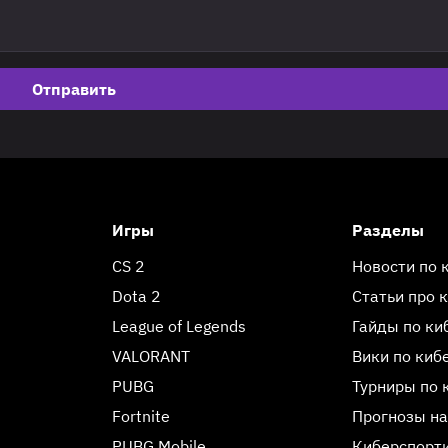
Отправить
Игры
Разделы
CS 2
Новости по 
Dota 2
Статьи про 
League of Legends
Гайды по ки
VALORANT
Вики по киб
PUBG
Турниры по 
Fortnite
Прогнозы на
PUBG Mobile
Киберспорт