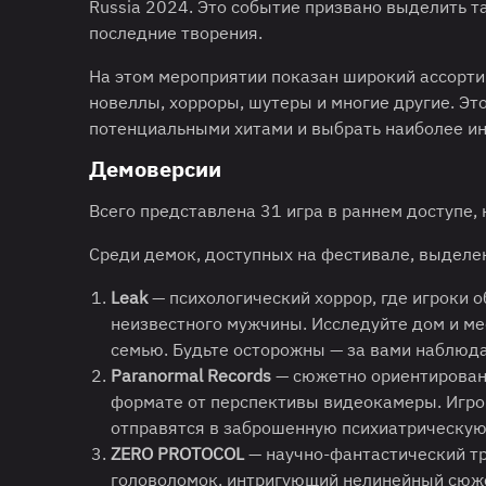
Russia 2024. Это событие призвано выделить т
последние творения.
На этом мероприятии показан широкий ассорти
новеллы, хорроры, шутеры и многие другие. Эт
потенциальными хитами и выбрать наиболее ин
Демоверсии
Всего представлена 31 игра в раннем доступе,
Среди демок, доступных на фестивале, выдел
Leak
— психологический хоррор, где игроки о
неизвестного мужчины. Исследуйте дом и мес
семью. Будьте осторожны — за вами наблюд
Paranormal Records
— сюжетно ориентирован
формате от перспективы видеокамеры. Игро
отправятся в заброшенную психиатрическую
ZERO PROTOCOL
— научно-фантастический тр
головоломок, интригующий нелинейный сюжет