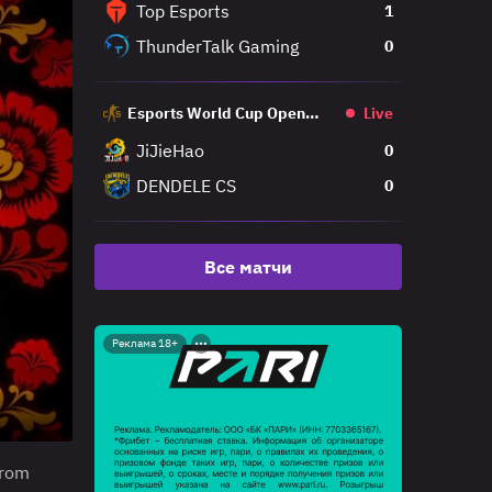
Top Esports
1
ThunderTalk Gaming
0
Esports World Cup Open
Live
Qualifier
JiJieHao
0
DENDELE CS
0
Все матчи
Реклама 18+
From