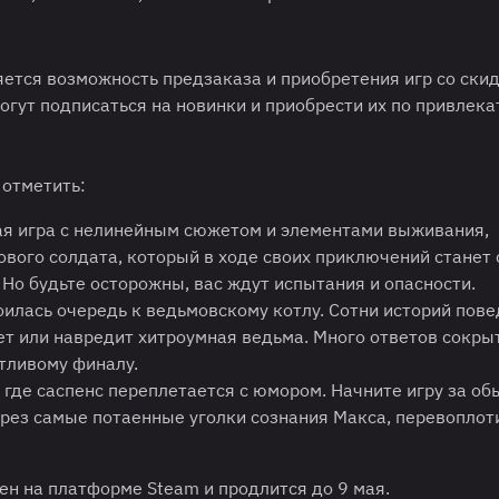
ется возможность предзаказа и приобретения игр со скид
гут подписаться на новинки и приобрести их по привлека
 отметить:
я игра с нелинейным сюжетом и элементами выживания,
вого солдата, который в ходе своих приключений станет
Но будьте осторожны, вас ждут испытания и опасности.
оилась очередь к ведьмовскому котлу. Сотни историй пов
т или навредит хитроумная ведьма. Много ответов сокры
стливому финалу.
где саспенс переплетается с юмором. Начните игру за об
рез самые потаенные уголки сознания Макса, перевоплот
ен на платформе Steam и продлится до 9 мая.