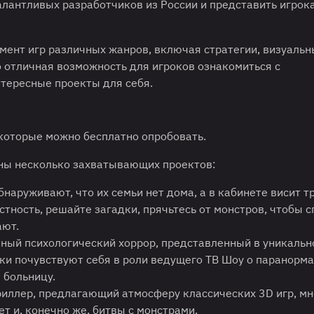
алантливых разработчиков из России и представить игрок
мент игр различных жанров, включая стратегии, визуаль
о отличная возможность для игроков ознакомиться с
тересные проекты для себя.
 которые можно бесплатно опробовать.
ены несколько захватывающих проектов:
бнаруживают, что их семьи нет дома, а в кабинете висит т
тность, решайте загадки, прячьтесь от монстров, чтобы с
ают.
ный психологический хоррор, представленный в уникальн
ки почувствуют себя в роли ведущего ТВ Шоу о паранорма
 больницу.
иллер, предлагающий атмосферу классических 3D игр, м
 и, конечно же, битвы с монстрами.