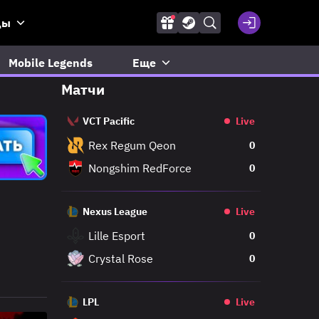
ды
Mobile Legends
Еще
Матчи
VCT Pacific
Live
Rex Regum Qeon
0
Nongshim RedForce
0
Nexus League
Live
Lille Esport
0
Crystal Rose
0
LPL
Live