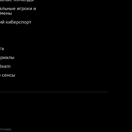
льные игроки и
смены
ий киберспорт
га
ериалы
Steam
 сенсы
очник.