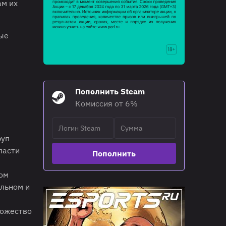
ам их
ные
Пополнить Steam
Комиссия от 6%
руп
пасти
Пополнить
ом
льном и
ножество