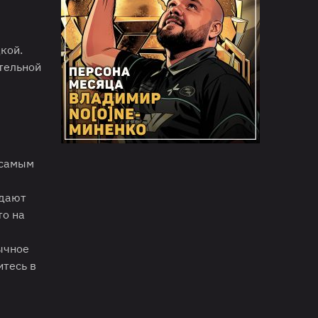
кой.
тельной
 самым
едают
то на
ычное
итесь в