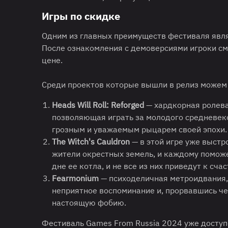
Игры по скидке
Одним из главных преимуществ фестиваля явля
После ознакомления с демоверсиями игроки смо
цене.
Среди проектов которые вышли в релиз можем
Heads Will Roll: Reforged
— хардкорная ролева
позволяющая играть за молодого средневеко
грозным и уважаемым рыцарем своей эпохи. 
The Witch's Cauldron
— в этой игре уже выстр
жители окрестных земель, и каждому поможе
дне ее котла, и не все из них приведут к сча
Fearmonium
— психоделичная метроидвания, 
неприятное воспоминание и, прорвавшись че
настоящую фобию.
Фестиваль Games From Russia 2024 уже доступ