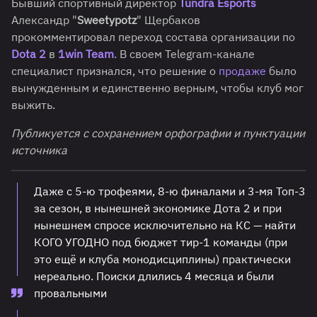
Бывший спортивный директор
Tundra Esports
Александр "
Sweetypotz
" Щербаков
прокомментировал переход состава организации по
Dota 2
в
1win Team
. В своем Telegram-канале
специалист признался, что решение о
продаже
было
вынужденным и единственно верным, чтобы клуб мог
выжить.
Публикуется с сохранением орфографии и пунктуации
источника
Даже c 5-ю трофеями, 8-ю финалами и 3-мя Топ-3
за сезон, в нынешней экономике Дота 2 и при
нынешнем спросе исключительно на КС — найти
КОГО УГОДНО под бюджет тир-1 команды (при
это ещё и клуба монодисциплины) практически
нереально. Поиски длились 4 месяца и были
провальными