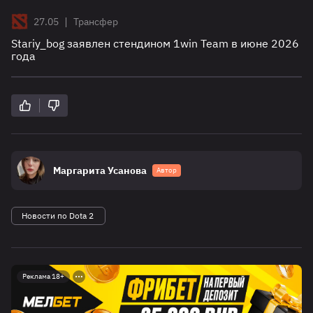
|
27.05
Трансфер
Stariy_bog заявлен стендином 1win Team в июне 2026
года
Маргарита Усанова
Автор
Новости по Dota 2
Реклама 18+