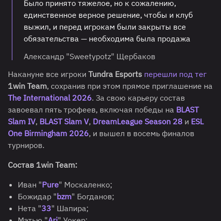
Было принято тяжелое, но к сожалению,
единственное верное решение, чтобы и клуб
выжил, и перед игрокам были закрыты все
обязательства — необходима была продажа
Александр "Sweetypotz" Щербаков
Накануне все игроки
Tundra Esports
перешли под тег
1win Team
, сохранив при этом прямое приглашение на
The International 2026
. За свою карьеру состав
завоевал пять трофеев, включая победы на
BLAST
Slam IV
,
BLAST Slam V
,
DreamLeague Season 28
и
ESL
One Birmingham 2026
, и вышел в восемь финалов
турниров.
Состав 1win Team:
Иван "
Pure
" Москаленко;
Божидар "
bzm
" Богданов;
Нета "
33
" Шапира;
Мэтью "
Ari
" Уокер;