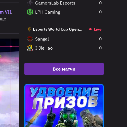
GamersLab Esports
0
m VII
,
LPH Gaming
0
ице
Esports World Cup Open
Live
Qualifier
Sangal
0
JiJieHao
0
Все матчи