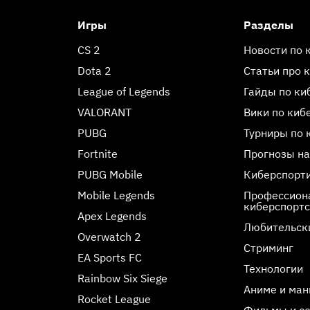
Игры
Разделы
CS 2
Новости по 
Dota 2
Статьи про 
League of Legends
Гайды по ки
VALORANT
Вики по киб
PUBG
Турниры по 
Fortnite
Прогнозы на
PUBG Mobile
Киберспорт
Mobile Legends
Профессиона
киберспорт
Apex Legends
Любительск
Overwatch 2
Стриминг
EA Sports FC
Технологии
Rainbow Six Siege
Аниме и ман
Rocket League
Фильмы и с