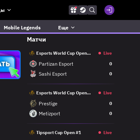
ды
Mobile Legends
Еще
Матчи
Esports World Cup Open
Live
Qualifier
Partizan Esport
0
Sashi Esport
0
Esports World Cup Open
Live
Qualifier
Prestige
0
Metizport
0
Tipsport Cup Open #1
Live