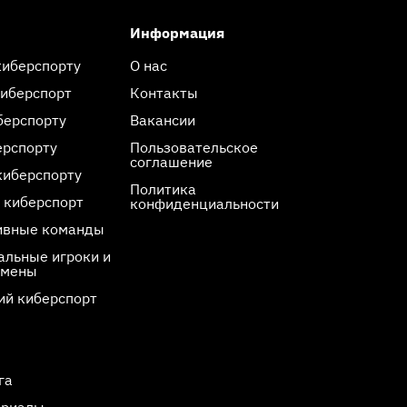
Информация
киберспорту
О нас
киберспорт
Контакты
берспорту
Вакансии
ерспорту
Пользовательское
соглашение
киберспорту
Политика
 киберспорт
конфиденциальности
ивные команды
льные игроки и
смены
ий киберспорт
га
ериалы