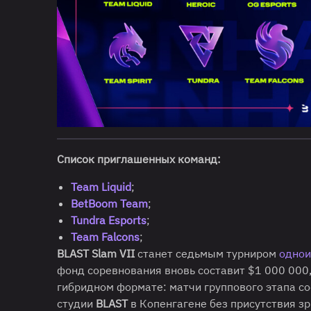
Список приглашенных команд:
Team Liquid
;
BetBoom Team
;
Tundra Esports
;
Team Falcons
;
BLAST Slam VII
станет седьмым турниром
однои
фонд соревнования вновь составит $1 000 000,
гибридном формате: матчи группового этапа сос
студии
BLAST
в Копенгагене без присутствия зр