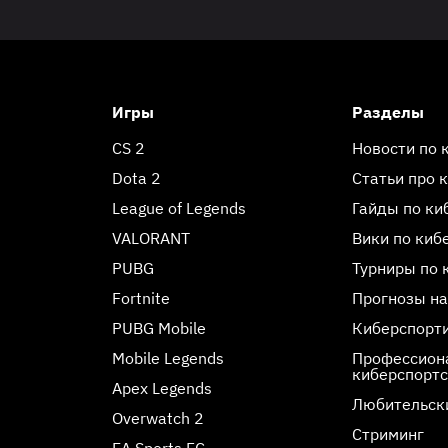
Игры
Разделы
CS 2
Новости по 
Dota 2
Статьи про 
League of Legends
Гайды по ки
VALORANT
Вики по киб
PUBG
Турниры по 
Fortnite
Прогнозы на
PUBG Mobile
Киберспорт
Mobile Legends
Профессиона
киберспорт
Apex Legends
Любительск
Overwatch 2
Стриминг
EA Sports FC