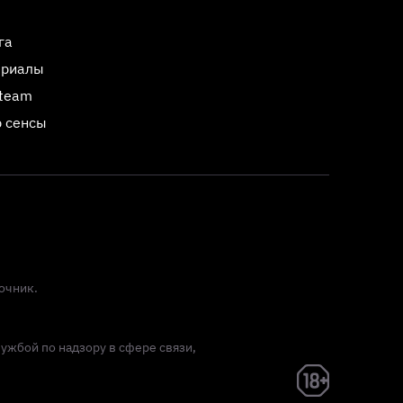
га
ериалы
Steam
 сенсы
очник.
лужбой по надзору в сфере связи,