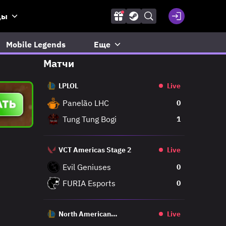
ды
Mobile Legends
Еще
Матчи
LPLOL
Live
Panelão LHC
0
Tung Tung Bogi
1
VCT Americas Stage 2
Live
Evil Geniuses
0
FURIA Esports
0
North American
Live
Challengers League