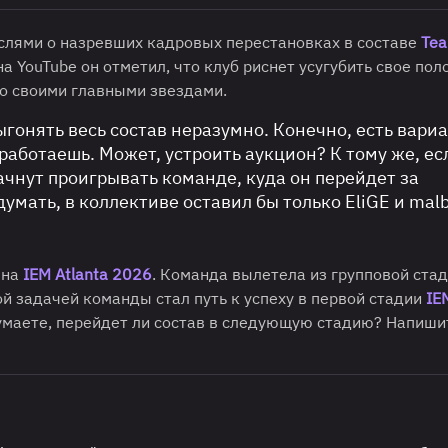
слями о назревших кадровых перестановках в составе
Tea
 на YouTube он отметил, что клуб риснет усугубить свое по
со своими главными звездами.
ыгонять весь состав неразумно. Конечно, есть вари
заработаешь. Может, устроить аукцион? К тому же, е
 начнут проигрывать команде, куда он перейдет за
умать, в коллективе оставил бы только EliGE и mal
 на
IEM Atlanta 2026
. Команда вылетела из групповой стад
й задачей команды стал путь к успеху в первой стадии
IE
умаете, перейдет ли состав в следующую стадию? Напиши