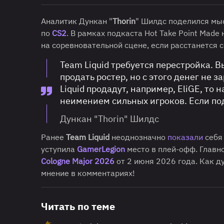
Аналитик Дункан "
Thorin
" Шилдс поделился мы
по
CS2
. В рамках подкаста Hot Take Point Made
на соревновательной сцене, если расстанется 
Team Liquid требуется перестройка. В
продать ростер, но с этого денег не 
Liquid продадут, например, EliGE, то
неимением сильных игроков. Если под
Дункан "Thorin" Шилдс
Ранее
Team Liquid
неоднозначно
показали
себя
уступила
GamerLegion
место в плей-офф. Главно
Cologne Major 2026
от 2 июня 2026 года. Как д
мнение в комментариях!
Читать по теме