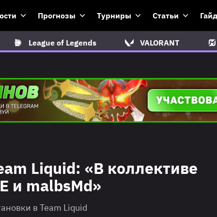
ости
Прогнозы
Турниры
Статьи
Гай
League of Legends
VALORANT
eam Liquid: «В коллективе
GE и malbsMd»
ановки в Team Liquid