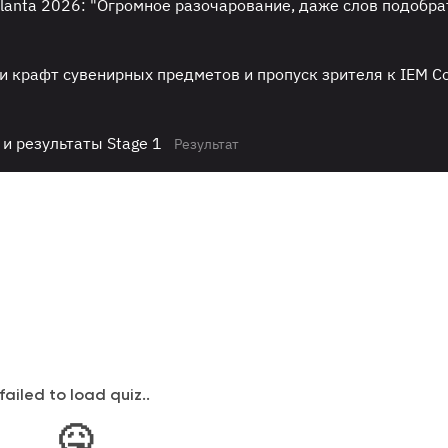
Atlanta 2026: "Огромное разочарование, даже слов подобра
и крафт сувенирных предметов и пропуск зрителя к IEM C
 и результаты Stage 1
Результат