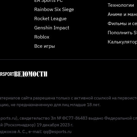
Технологии
Rainbow Six Siege
Аниме и ман
Rocket League
Фильмы и с
Genshin Impact
Пополнить 
Roblox
Калькулятор
Все игры
териалов сайта разрешена только с активной ссылкой на первоист
ию, не предназначенную для лиц младше 18 лет.
Esports.ru), свидетельство Эл № ФС77-86483 выдано Федеральной с
(Роскомнадзор) 19 декабря 2023 г.
жоков А. С., e-mail: qq@esports.ru