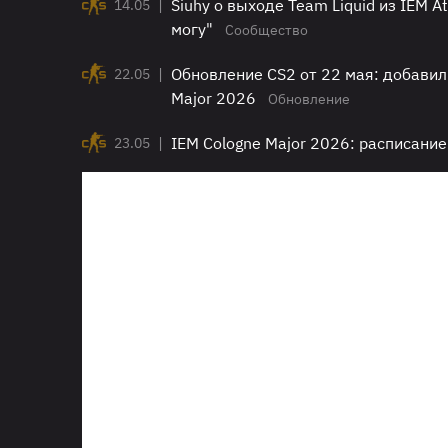
|
Siuhy о выходе Team Liquid из IEM 
14.05
могу"
Сообщество
|
Обновление CS2 от 22 мая: добавил
22.05
Major 2026
Обновление
|
IEM Cologne Major 2026: расписание
23.05