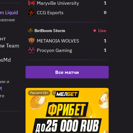
Maryville University
1
m Liquid
CCG Esports
0
ложение
BetBoom Storm
Live
ант
METANOIA WOLVES
1
сли Team
Procyon Gaming
1
bsMd
Все матчи
ии и
M
Реклама 18+
те