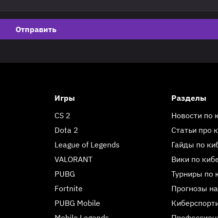
Отправить
Игры
Разделы
CS 2
Новости по 
Dota 2
Статьи про 
League of Legends
Гайды по ки
VALORANT
Вики по киб
PUBG
Турниры по 
Fortnite
Прогнозы на
PUBG Mobile
Киберспорт
Mobile Legends
Профессиона