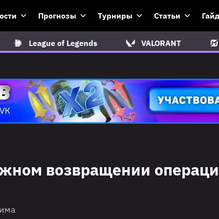
ости
Прогнозы
Турниры
Статьи
Гай
League of Legends
VALORANT
ожном возвращении операци
жима