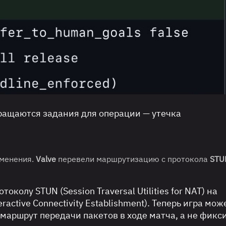
ращаются задания для операции — утечка
зменения.
Valve
перевели маршрутизацию с протокола
STU
колу STUN (Session Traversal Utilities for NAT) на
active Connectivity Establishment). Теперь игра мож
аршрут передачи пакетов в ходе матча, а не фикс