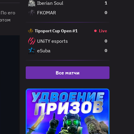
Iberian Soul
1
 По его
FKOMAR
0
 этом
Tipsport Cup Open #1
Live
UNiTY esports
0
eSuba
0
Все матчи