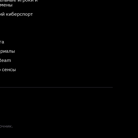
смены
ий киберспорт
га
ериалы
Steam
 сенсы
очник.