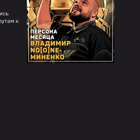
ись
рутам к