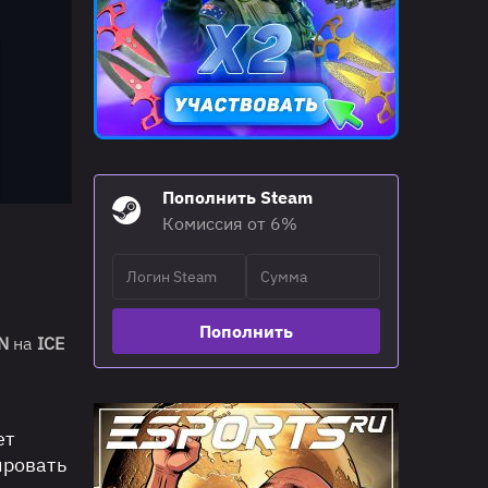
Пополнить Steam
Комиссия от 6%
Пополнить
N
на
ICE
ет
ировать