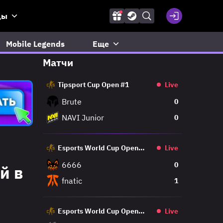
ды
Mobile Legends
Еще
Матчи
Tipsport Cup Open #1
Live
Brute
0
NAVI Junior
0
Esports World Cup Open
Live
Qualifier
6666
0
й в
fnatic
1
Esports World Cup Open
Live
Qualifier