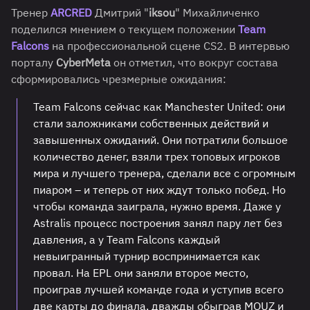
Тренер
ARCRED
Дмитрий "
iksou
" Михайличенко
поделился мнением о текущем положении
Team
Falcons
на профессиональной сцене CS2. В интервью
порталу
CyberMeta
он отметил, что вокруг состава
сформировались чрезмерные ожидания:
Team Falcons сейчас как Manchester United: они
стали заложниками собственных действий и
завышенных ожиданий. Они потратили большое
количество денег, взяли трех топовых игроков
мира и лучшего тренера, сделали все с огромным
пиаром – и теперь от них ждут только побед. Но
чтобы команда заиграла, нужно время. Даже у
Astralis процесс построения занял пару лет без
давления, а у Team Falcons каждый
невыигранный турнир воспринимается как
провал. На EPL они заняли второе место,
проиграв лучшей команде года и уступив всего
две карты до финала, дважды обыграв MOUZ и