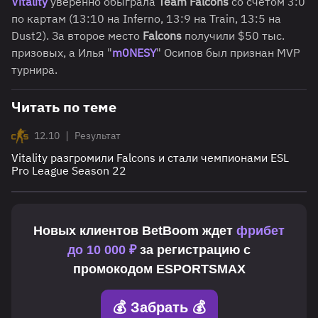
Vitality
уверенно обыграла
Team Falcons
со счетом 3:0
по картам (13:10 на Inferno, 13:9 на Train, 13:5 на
Dust2). За второе место
Falcons
получили $50 тыс.
призовых, а Илья "
m0NESY
" Осипов был признан MVP
турнира.
Читать по теме
|
12.10
Результат
Vitality разгромили Falcons и стали чемпионами ESL
Pro League Season 22
Новых клиентов
BetBoom
ждет
фрибет
до 10 000 ₽
за регистрацию с
промокодом
ESPORTSMAX
💰 Забрать 💰