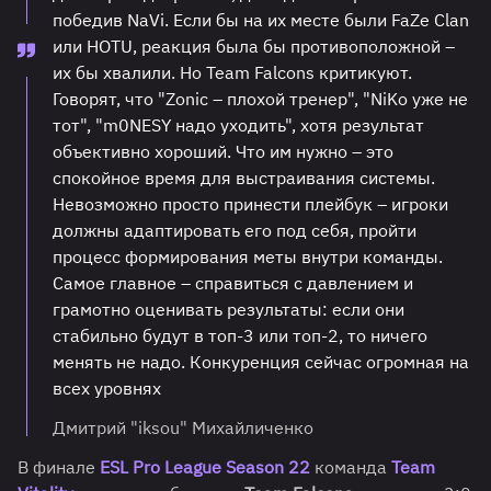
победив NaVi. Если бы на их месте были FaZe Clan
или HOTU, реакция была бы противоположной –
их бы хвалили. Но Team Falcons критикуют.
Говорят, что "Zonic – плохой тренер", "NiKo уже не
тот", "m0NESY надо уходить", хотя результат
объективно хороший. Что им нужно – это
спокойное время для выстраивания системы.
Невозможно просто принести плейбук – игроки
должны адаптировать его под себя, пройти
процесс формирования меты внутри команды.
Самое главное – справиться с давлением и
грамотно оценивать результаты: если они
стабильно будут в топ-3 или топ-2, то ничего
менять не надо. Конкуренция сейчас огромная на
всех уровнях
Дмитрий "iksou" Михайличенко
В финале
ESL Pro League Season 22
команда
Team