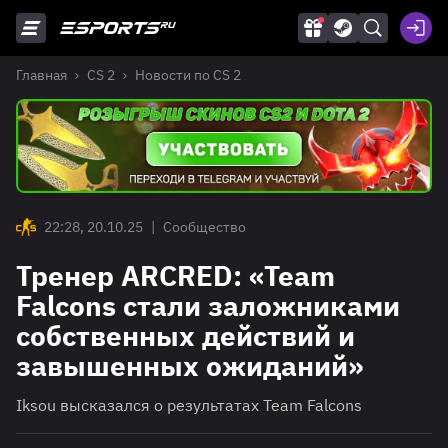
Главная
CS 2
Новости по CS 2
22:28, 20.10.25
|
Сообщество
Тренер ARCRED: «Team
Falcons стали заложниками
собственных действий и
завышенных ожиданий»
Iksou высказался о результатах Team Falcons