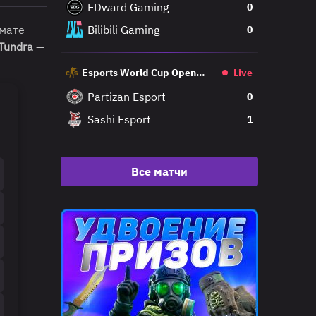
EDward Gaming
0
рмате
Bilibili Gaming
0
Tundra
—
Esports World Cup Open
Live
Qualifier
Partizan Esport
0
Sashi Esport
1
Все матчи