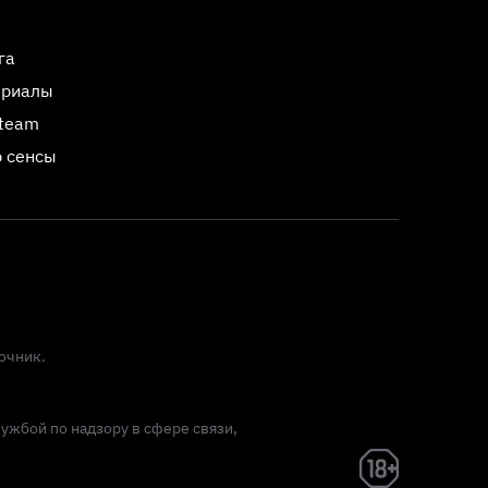
га
ериалы
Steam
 сенсы
очник.
лужбой по надзору в сфере связи,