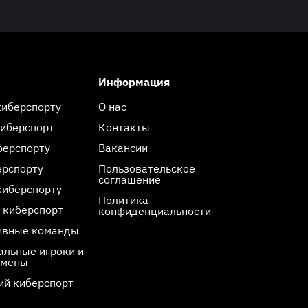
Информация
киберспорту
О нас
киберспорт
Контакты
берспорту
Вакансии
ерспорту
Пользовательское
соглашение
киберспорту
Политика
 киберспорт
конфиденциальности
ивные команды
льные игроки и
смены
ий киберспорт