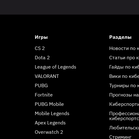
Игры
Разделы
CS 2
Новости по 
Dota 2
Статьи про 
League of Legends
Гайды по ки
VALORANT
Вики по киб
PUBG
Турниры по 
Fortnite
Прогнозы на
PUBG Mobile
Киберспорт
Mobile Legends
Профессиона
киберспорт
Apex Legends
Любительск
Overwatch 2
Стриминг