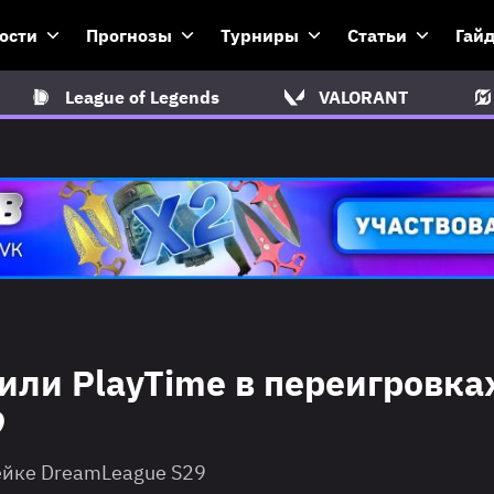
ости
Прогнозы
Турниры
Статьи
Гай
League of Legends
VALORANT
мили PlayTime в переигровка
9
рейке DreamLeague S29