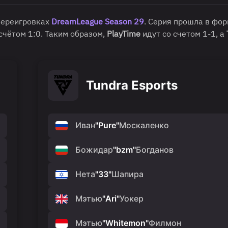
переигровках
DreamLeague Season 29
. Серия прошла в фо
 счётом 1:0. Таким образом,
PlayTime
идут со счетом 1-1, а
Tundra Esports
Иван
"
Pure
"
Москаленко
Божидар
"
bzm
"
Богданов
Нета
"
33
"
Шапира
Мэтью
"
Ari
"
Уокер
Мэтью
"
Whitemon
"
Филмон