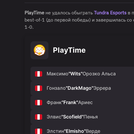
PlayTime
не удалось обыграть
Tundra Esports
в 
best-of-1 (до первой победы) и завершилась со
1-0.
PlayTime
Максимо
"
Wits
"
Орозко Альса
Гонзало
"
DarkMago
"
Эррера
Франк
"
Frank
"
Ариес
Элвис
"
Scofield
"
Пенья
Элстин
"
Elmisho
"
Верде