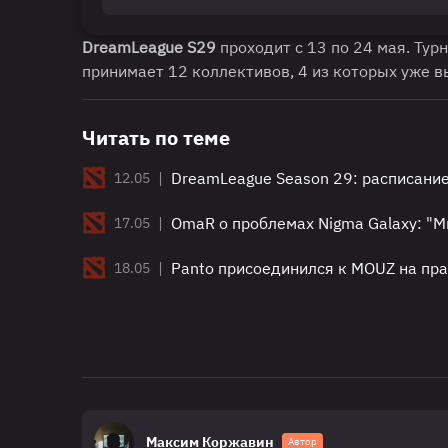
DreamLeague S29
проходит с 13 по 24 мая. Ту
принимает 12 коллективов, 4 из которых уже в
Читать по теме
|
DreamLeague Season 29: расписание
12.05
|
OmaR о проблемах Nigma Galaxy: "М
17.05
|
Panto присоединился к MOUZ на пр
18.05
Максим Коржавин
Автор