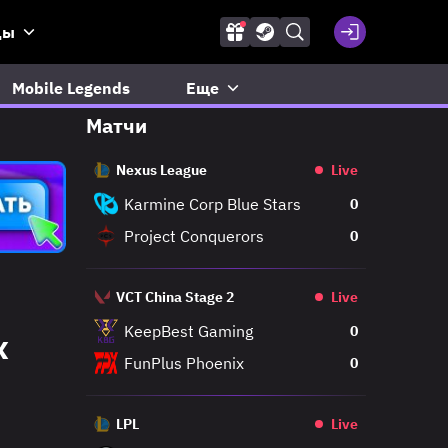
ды
Mobile Legends
Еще
Матчи
Nexus League
Live
Karmine Corp Blue Stars
0
Project Conquerors
0
VCT China Stage 2
Live
KeepBest Gaming
0
х
FunPlus Phoenix
0
LPL
Live