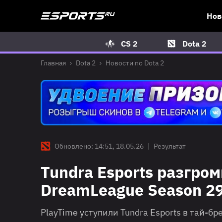
Нов
CS 2
Dota 2
Главная
Dota 2
Новости по Dota 2
Обновлено: 14:51, 18.05.26
|
Результат
Tundra Esports разгро
DreamLeague Season 2
PlayTime уступили Tundra Esports в тай-б