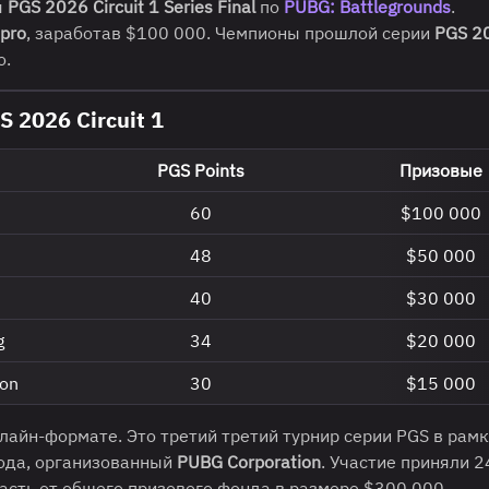
я
PGS 2026 Circuit 1 Series Final
по
PUBG: Battlegrounds
.
.pro
, заработав $100 000. Чемпионы прошлой серии
PGS 2
о.
 2026 Circuit 1
PGS Points
Призовые
60
$100 000
48
$50 000
40
$30 000
g
34
$20 000
oon
30
$15 000
нлайн-формате. Это третий третий турнир серии PGS в рам
года, организованный
PUBG Corporation
. Участие приняли 2
часть от общего призового фонда в размере $300 000.