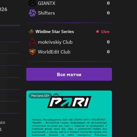
GIANTX
0
026
Shifters
0
Winline Star Series
Live
mokrivskiy Club
0
WorldEdit Club
0
Все матчи
Реклама 18+
ках
4