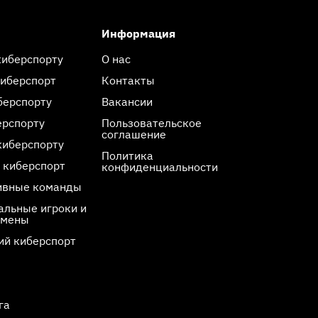
Информация
киберспорту
О нас
киберспорт
Контакты
берспорту
Вакансии
ерспорту
Пользовательское
соглашение
киберспорту
Политика
 киберспорт
конфиденциальности
ивные команды
льные игроки и
смены
ий киберспорт
га