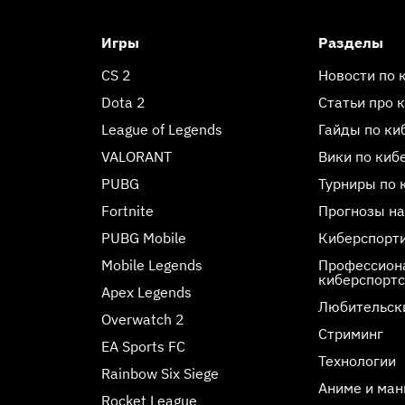
Игры
Разделы
CS 2
Новости по 
Dota 2
Статьи про 
League of Legends
Гайды по ки
VALORANT
Вики по киб
PUBG
Турниры по 
Fortnite
Прогнозы на
PUBG Mobile
Киберспорт
Mobile Legends
Профессиона
киберспорт
Apex Legends
Любительск
Overwatch 2
Стриминг
EA Sports FC
Технологии
Rainbow Six Siege
Аниме и ман
Rocket League