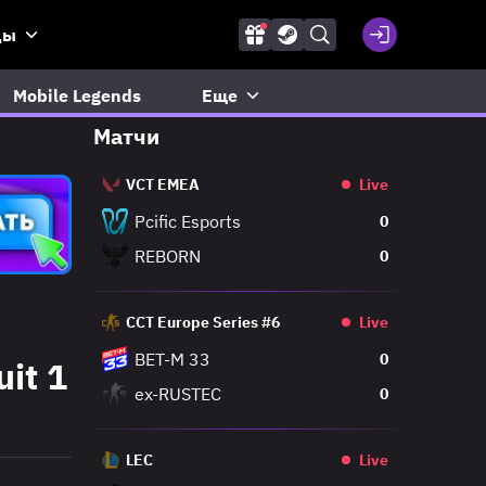
ды
Mobile Legends
Еще
Матчи
VCT EMEA
Live
Pcific Esports
0
REBORN
0
CCT Europe Series #6
Live
BET-M 33
0
it 1
ex-RUSTEC
0
LEC
Live