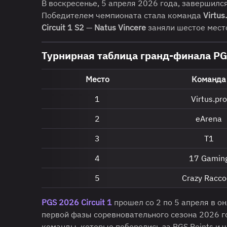
В воскресенье, 5 апреля 2026 года, завершилс
Победителем чемпионата стала команда
Virtus
Circuit 1 S2
—
Natus Vincere
заняли шестое мест
Турнирная таблица гранд-финала PGS
Место
Команда
1
Virtus.pro
2
eArena
3
T1
4
17 Gamin
5
Crazy Racc
PGS 2026 Circuit 1
прошел со 2 по 5 апреля в о
первой фазы соревновательного сезона 2026 
команды, которые поборолись за PGS Points и 