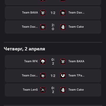
Team BAXA
Team Daxak
1:2
2:
Team Daxak
Team Cake
0
Четверг, 2 апреля
0:
Team RFK
Team BAXA
2
Team Daxak
Team TPaBoMaH
1:2
0:
Team LenS
Team Cake
2