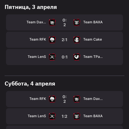
Пятница, 3 апреля
0:
Team Daxak
Team BAXA
2
Team RFK
Team Cake
2:1
Team LenS
Team TPaBoMaH
0:1
Суббота, 4 апреля
0:
Team RFK
Team Daxak
2
Team LenS
Team BAXA
1:2