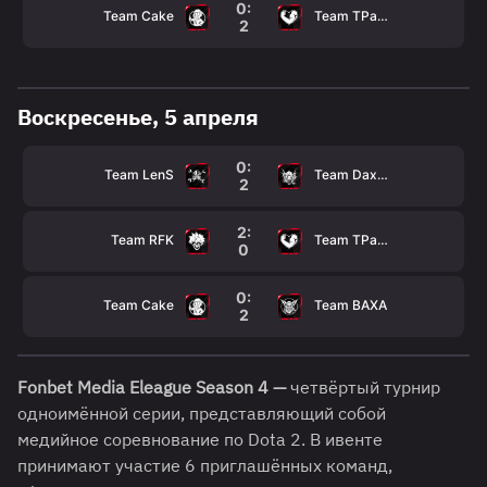
0:
Team Cake
Team TPaBoMaH
2
Воскресенье, 5 апреля
0:
Team LenS
Team Daxak
2
2:
Team RFK
Team TPaBoMaH
0
0:
Team Cake
Team BAXA
2
Fonbet Media Eleague Season 4 —
четвёртый турнир
одноимённой серии, представляющий собой
медийное соревнование по Dota 2. В ивенте
принимают участие 6 приглашённых команд,