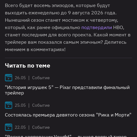
Всего будет восемь эпизодов, которые будут
выходить еженедельно до 9 августа 2026 года.
Нынешний сезон станет мостиком к четвертому,
который, как ранее официально
подтвердили
HBO,
станет последним для всего проекта. Какой момент в
трейлере вам показался самым эпичным? Делитесь
мнением в комментариях!
Читать по теме
|
26.05
Событие
"История игрушек 5" — Pixar представили финальный
трейлер
|
25.05
Событие
Состоялась премьера девятого сезона "Рика и Морти"
|
22.05
Событие
"Восход корпорации Vought" — вышел первый тизер