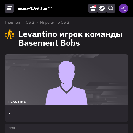
Главная
CS 2
Игроки по CS 2
Levantino игрок команды
Basement Bobs
LEVANTINO
-
Имя