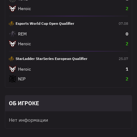
Heroic
2
Esports World Cup Open Qualifier
07.08
REM
0
Heroic
2
StarLadder StarSeries European Qualifier
25.07
Heroic
1
NIP
2
ОБ ИГРОКЕ
Нет информации