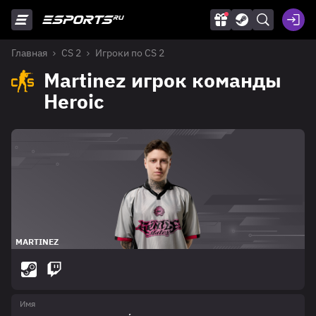
Главная
CS 2
Игроки по CS 2
Martinez игрок команды
Heroic
MARTINEZ
Имя