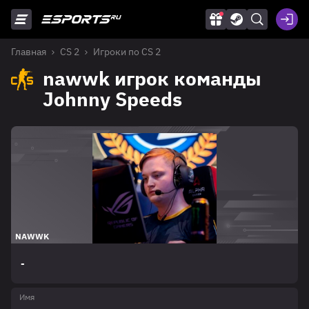
Главная
CS 2
Игроки по CS 2
nawwk игрок команды
Johnny Speeds
NAWWK
-
Имя