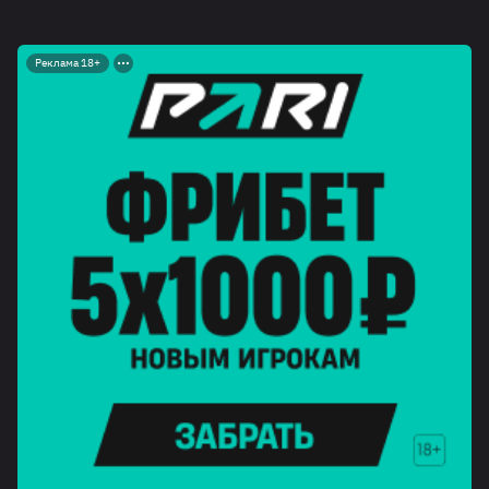
Реклама 18+