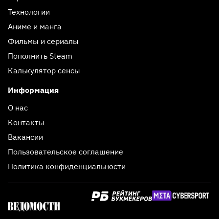
Технологии
Аниме и манга
Фильмы и сериалы
Пополнить Steam
Калькулятор сенсы
Информация
О нас
Контакты
Вакансии
Пользовательское соглашение
Политика конфиденциальности