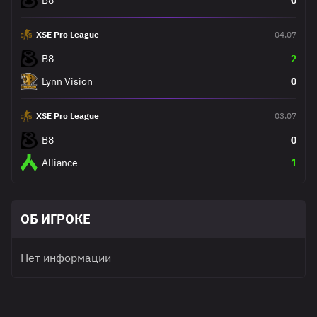
B8
0
XSE Pro League
04.07
B8
2
Lynn Vision
0
XSE Pro League
03.07
B8
0
Alliance
1
ОБ ИГРОКЕ
Нет информации