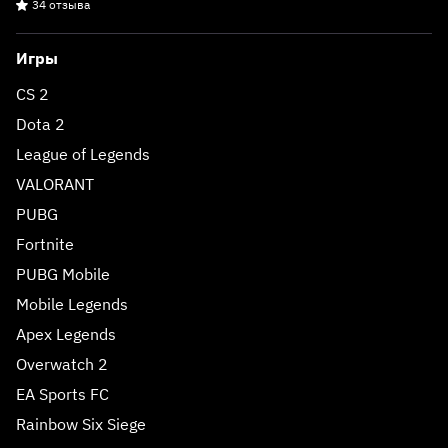
34 отзыва
Игры
CS 2
Dota 2
League of Legends
VALORANT
PUBG
Fortnite
PUBG Mobile
Mobile Legends
Apex Legends
Overwatch 2
EA Sports FC
Rainbow Six Siege