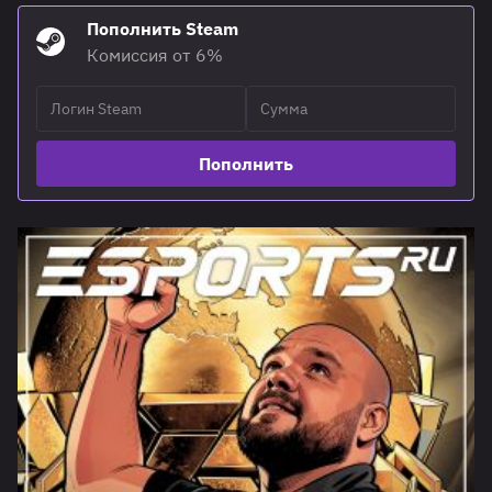
Пополнить Steam
Комиссия от 6%
Пополнить