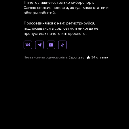
Ничего лишнего, только киберспорт.
Самые свежие новости, актуальные статьи и
обзоры событий.
Присоединяйся к нам: регистрируйся,
подписывайся в соц. сетях и никогда не
пропустишь ничего интересного.
Независимая оценка сайта
Esports.ru
34 отзыва