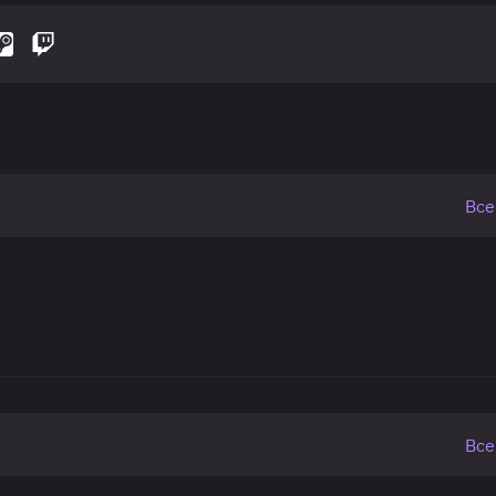
Все
Все