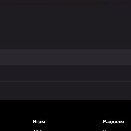
Игры
Разделы