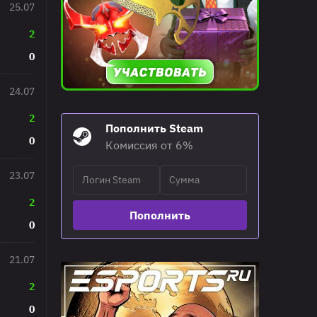
25.07
2
0
24.07
2
Пополнить Steam
0
Комиссия от 6%
23.07
2
Пополнить
0
21.07
2
0