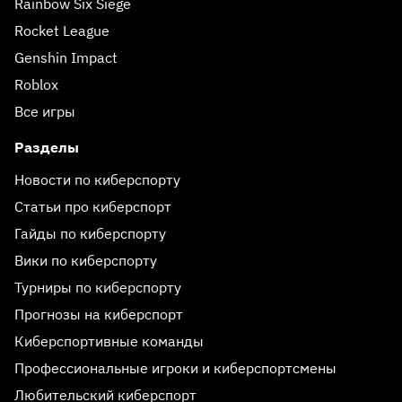
Rainbow Six Siege
Rocket League
Genshin Impact
Roblox
Все игры
Разделы
Новости по киберспорту
Статьи про киберспорт
Гайды по киберспорту
Вики по киберспорту
Турниры по киберспорту
Прогнозы на киберспорт
Киберспортивные команды
Профессиональные игроки и киберспортсмены
Любительский киберспорт