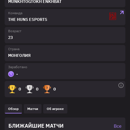
MUNKHTOGTOKH ENKHBAT
Команда
THE HUNS ESPORTS
Возраст
23
Страна
МОНГОЛИЯ
Заработано
-
0
0
0
Обзор
Матчи
Об игроке
БЛИЖАЙШИЕ МАТЧИ
Все