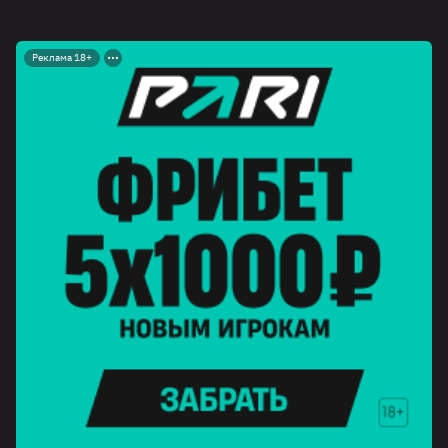
Реклама 18+