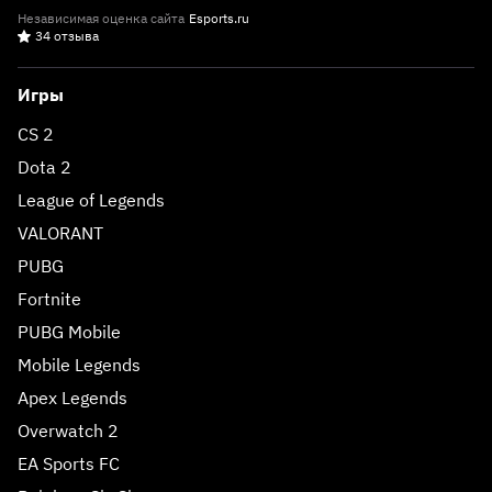
Независимая оценка сайта
Esports.ru
34 отзыва
Игры
CS 2
Dota 2
League of Legends
VALORANT
PUBG
Fortnite
PUBG Mobile
Mobile Legends
Apex Legends
Overwatch 2
EA Sports FC