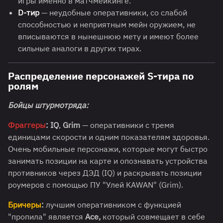
игры именно в матчмейкинге.
D-тир
— неудобные оперативники, со слабой
способностью и неприятным мейн оружием, не
вписываются в нынешнюю мету и имеют более
сильные аналоги в других тирах.
Распределение персонажей S-тира по
ролям
Бойцы штурмотряда:
Фраггеры
:
IQ
,
Grim
— оперативники с тремя
единицами скорости и одним показателям здоровья.
Очень мобильные персонажи, которые могут быстро
занимать позиции на карте и опознавать устройства
противников через ДЭД (IQ) и раскрывать позиции
роумеров с помощью ПУ "Улей KAWAN" (Grim).
Бричеры
:
лучшим оперативником с функцией
"пропила" является
Ace,
который совмещает в себе