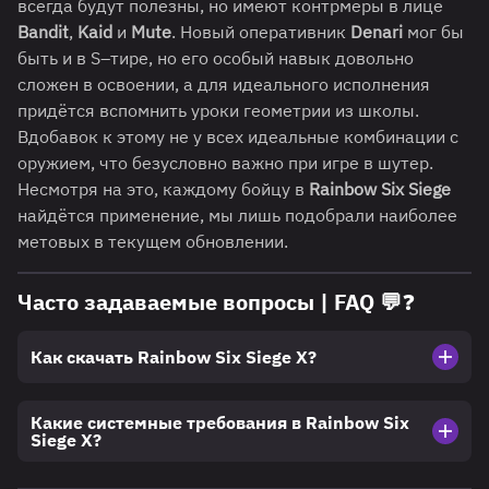
всегда будут полезны, но имеют контрмеры в лице
Bandit
,
Kaid
и
Mute
. Новый оперативник
Denari
мог бы
быть и в S–тире, но его особый навык довольно
сложен в освоении, а для идеального исполнения
придётся вспомнить уроки геометрии из школы.
Вдобавок к этому не у всех идеальные комбинации с
оружием, что безусловно важно при игре в шутер.
Несмотря на это, каждому бойцу в
Rainbow Six Siege
найдётся применение, мы лишь подобрали наиболее
метовых в текущем обновлении.
Часто задаваемые вопросы | FAQ
💬
❓
Как скачать Rainbow Six Siege X?
Какие системные требования в Rainbow Six
Siege X?