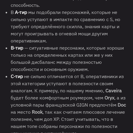
способность.
В
А-тир
мы подобрали персонажей, которые не
сильно уступают в импакте по сравнению с S, но
требуют определённого скилла, знания карты и
могут проигрывать в огневой мощи другим
оперативникам.
B-тир
— ситуативные персонажи, которые хороши
только на определенных картах или же у них
большой дисбаланс между полезностью
способности и основным оружием.
С-тир
не сильно отличается от B, оперативники из
этой категории уступают в полезности своим
аналогам. К примеру, по нашему мнению,
Caveira
будет более комфортным роумером, чем
Oryx
, а из
условной пары французской GIGN предпочтём
Doc
на место
Rook
, так как считаем плюсовое лечение
полезнее, чем доп XP. Стоит учитывать, что в
нашем топе собраны персонажи по полезности