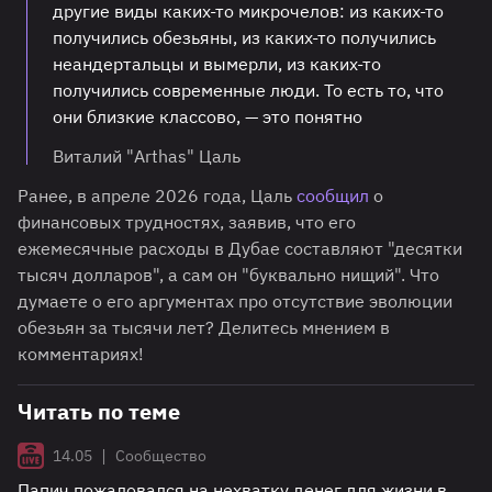
другие виды каких-то микрочелов: из каких-то
получились обезьяны, из каких-то получились
неандертальцы и вымерли, из каких-то
получились современные люди. То есть то, что
они близкие классово, — это понятно
Виталий "Arthas" Цаль
Ранее, в апреле 2026 года, Цаль
сообщил
о
финансовых трудностях, заявив, что его
ежемесячные расходы в Дубае составляют "десятки
тысяч долларов", а сам он "буквально нищий". Что
думаете о его аргументах про отсутствие эволюции
обезьян за тысячи лет? Делитесь мнением в
комментариях!
Читать по теме
|
14.05
Сообщество
Папич пожаловался на нехватку денег для жизни в