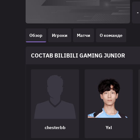
-
Обзор
Игроки
Матчи
О команде
СОСТАВ BILIBILI GAMING JUNIOR
chesterbb
Yxl