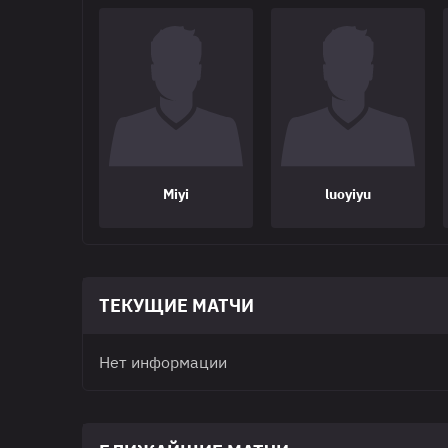
Miyi
luoyiyu
ТЕКУЩИЕ МАТЧИ
Нет информации