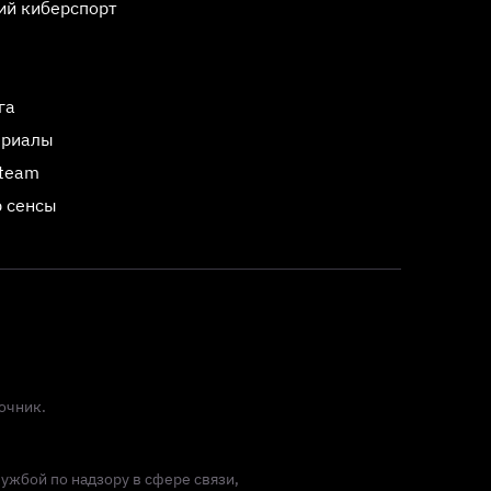
ий киберспорт
га
ериалы
Steam
 сенсы
очник.
лужбой по надзору в сфере связи,