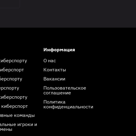
Информация
киберспорту
О нас
киберспорт
Контакты
берспорту
Вакансии
ерспорту
Пользовательское
соглашение
киберспорту
Политика
 киберспорт
конфиденциальности
ивные команды
льные игроки и
смены