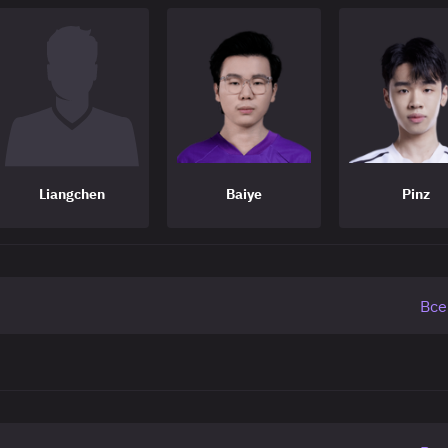
Liangchen
Baiye
Pinz
Все