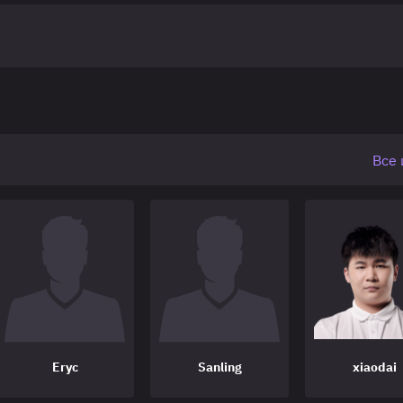
Все 
Eryc
Sanling
xiaodai