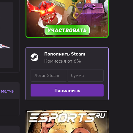
Пополнить Steam
Комиссия от 6%
Пополнить
 матчи