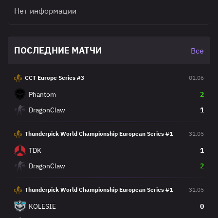
Нет информации
ПОСЛЕДНИЕ МАТЧИ
Все
CCT Europe Series #3
01.06
Phantom
2
DragonClaw
1
Thunderpick World Championship European Series #1
31.05
TDK
1
DragonClaw
2
Thunderpick World Championship European Series #1
31.05
KOLESIE
0