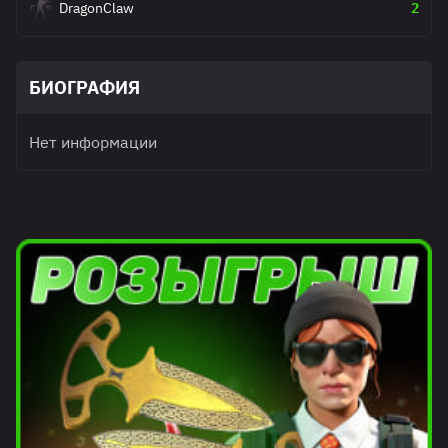
DragonClaw
2
БИОГРАФИЯ
Нет информации