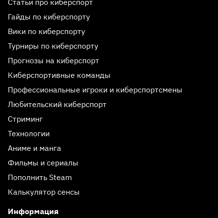
Статьи про киберспорт
Гайды по киберспорту
Вики по киберспорту
Турниры по киберспорту
Прогнозы на киберспорт
Киберспортивные команды
Профессиональные игроки и киберспортсмены
Любительский киберспорт
Стриминг
Технологии
Аниме и манга
Фильмы и сериалы
Пополнить Steam
Калькулятор сенсы
Информация