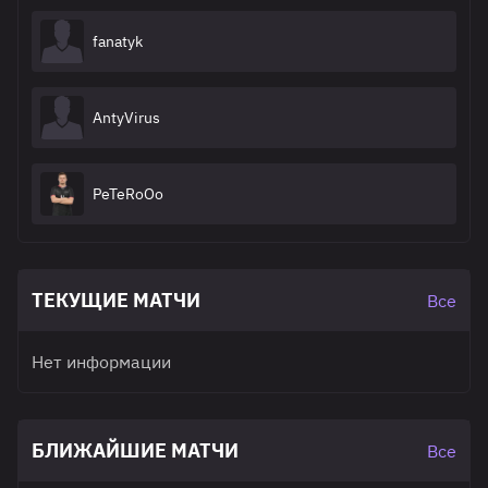
fanatyk
AntyVirus
PeTeRoOo
ТЕКУЩИЕ МАТЧИ
Все
Нет информации
БЛИЖАЙШИЕ МАТЧИ
Все