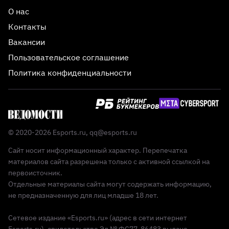
О нас
Контакты
Вакансии
Пользовательское соглашение
Политика конфиденциальности
© 2020-2026 Esports.ru,
qq@esports.ru
Сайт носит информационный характер. Перепечатка
материалов сайта разрешена только с активной ссылкой на
первоисточник.
Отдельные материалы сайта могут содержать информацию,
не предназначенную для лиц младше 18 лет.
Сетевое издание «Esports.ru» (адрес в сети интернет