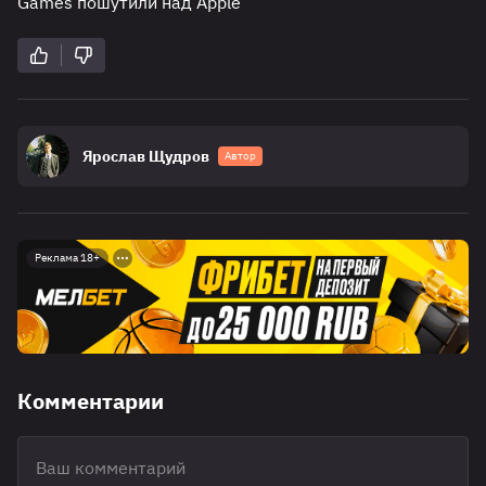
Games пошутили над Apple
Ярослав Щудров
Автор
Реклама 18+
Комментарии