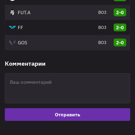
FUT.A
2-0
BO3
FF
2-0
BO3
GOS
2-0
BO3
Комментарии
Отправить