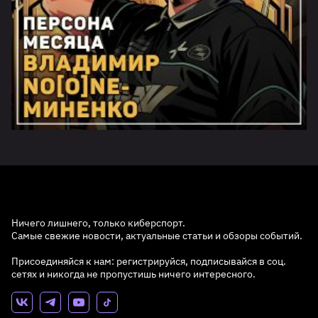
Ничего лишнего, только киберспорт.
Самые свежие новости, актуальные статьи и обзоры событий.
Присоединяйся к нам: регистрируйся, подписывайся в соц.
сетях и никогда не пропустишь ничего интересного.