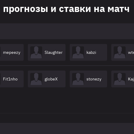
s: прогнозы и ставки на матч
mepeezy
Slaughter
kabzi
wt
Fit1nho
globeX
stonezy
Ka