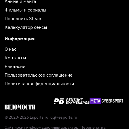
Аниме и манга
Фильмы и сериалы
Пополнить Steam
Калькулятор сенсы
Информация
О нас
Контакты
Вакансии
Пользовательское соглашение
Политика конфиденциальности
© 2020-2026 Esports.ru,
qq@esports.ru
Сайт носит информационный характер. Перепечатка