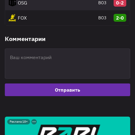
OSG
0-2
BO3
FOX
2-0
BO3
Комментарии
Отправить
Реклама 18+