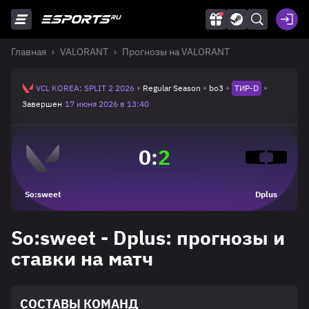
Главная
VALORANT
Прогнозы на VALORANT
VCL KOREA: SPLIT 2 2026
Regular Season
bo3
ТИР-D
Завершен
17 июня 2026 в 13:40
0
:
2
So:sweet
Dplus
So:sweet - Dplus: прогнозы и
ставки на матч
СОСТАВЫ КОМАНД