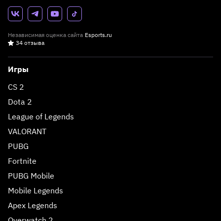
Независимая оценка сайта
Esports.ru
34 отзыва
Игры
CS 2
Dota 2
League of Legends
VALORANT
PUBG
Fortnite
PUBG Mobile
Mobile Legends
Apex Legends
Overwatch 2