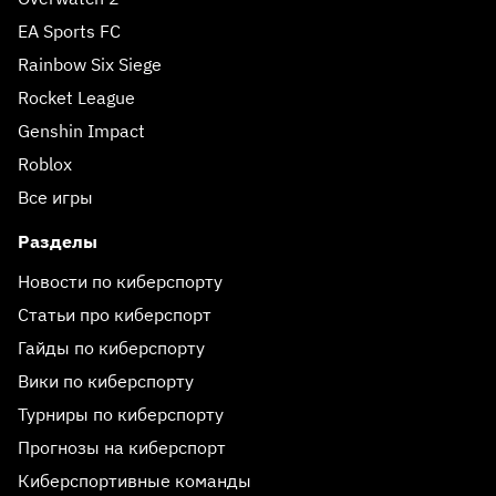
EA Sports FC
Rainbow Six Siege
Rocket League
Genshin Impact
Roblox
Все игры
Разделы
Новости по киберспорту
Статьи про киберспорт
Гайды по киберспорту
Вики по киберспорту
Турниры по киберспорту
Прогнозы на киберспорт
Киберспортивные команды