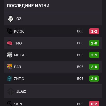
ПОСЛЕДНИЕ МАТЧИ
G2
KC.GC
1-2
BO3
TMO
2-0
BO3
M8.GC
2-1
BO3
BAR
2-0
BO3
ZNT.O
2-0
BO3
JL.GC
SK.N
0-2
BO3