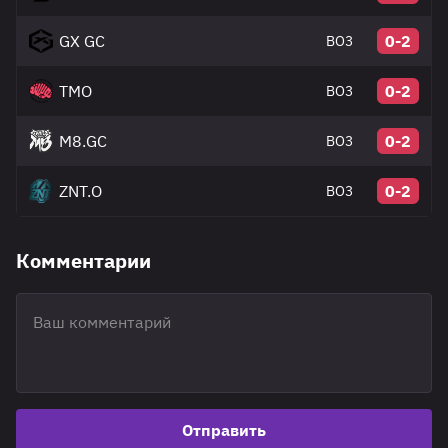
GX GC
0-2
BO3
TMO
0-2
BO3
M8.GC
0-2
BO3
ZNT.O
0-2
BO3
Комментарии
Отправить