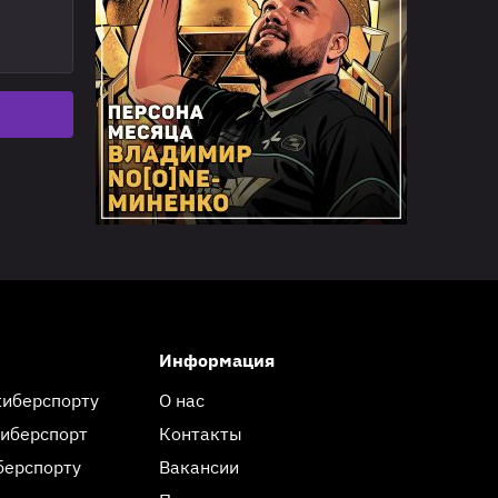
Информация
киберспорту
О нас
киберспорт
Контакты
берспорту
Вакансии