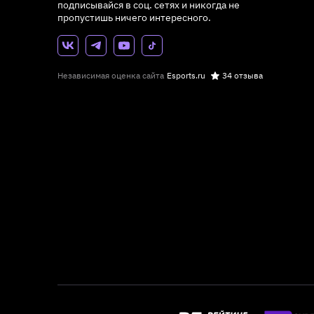
подписывайся в соц. сетях и никогда не
пропустишь ничего интересного.
Независимая оценка сайта
Esports.ru
34 отзыва