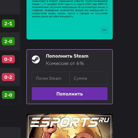
2-1
2-0
Пополнить Steam
0-2
Комиссия от 6%
0-2
Пополнить
2-0