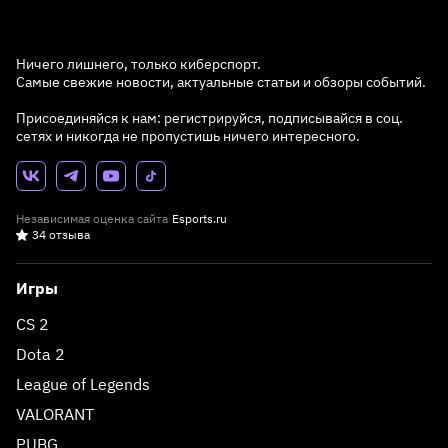
Ничего лишнего, только киберспорт.
Самые свежие новости, актуальные статьи и обзоры событий.
Присоединяйся к нам: регистрируйся, подписывайся в соц.
сетях и никогда не пропустишь ничего интересного.
Независимая оценка сайта
Esports.ru
34 отзыва
Игры
CS 2
Dota 2
League of Legends
VALORANT
PUBG