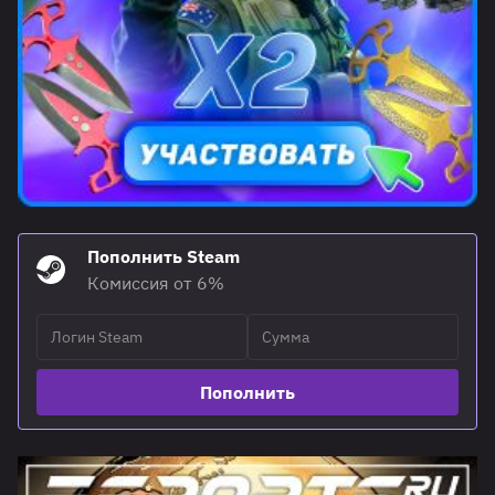
Пополнить Steam
Комиссия от 6%
Пополнить