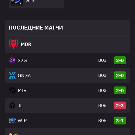
Shin
ПОСЛЕДНИЕ МАТЧИ
MDR
S2G
2-0
BO3
GNGA
2-0
BO3
MIR
2-0
BO3
JL
2-3
BO5
WIP
3-1
BO5