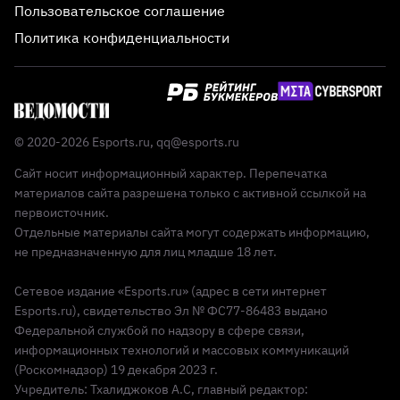
Пользовательское соглашение
Политика конфиденциальности
© 2020-2026 Esports.ru,
qq@esports.ru
Сайт носит информационный характер. Перепечатка
материалов сайта разрешена только с активной ссылкой на
первоисточник.
Отдельные материалы сайта могут содержать информацию,
не предназначенную для лиц младше 18 лет.
Сетевое издание «Esports.ru» (адрес в сети интернет
Esports.ru), свидетельство Эл № ФС77-86483 выдано
Федеральной службой по надзору в сфере связи,
информационных технологий и массовых коммуникаций
(Роскомнадзор) 19 декабря 2023 г.
Учредитель: Тхалиджоков А.С, главный редактор: