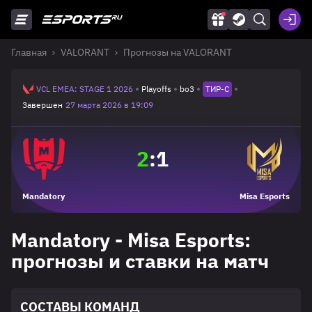
Главная
VALORANT
Прогнозы на VALORANT
VCL EMEA: STAGE 1 2026
Playoffs
bo3
ТИР-C
Завершен
27 марта 2026 в 19:09
2
:
1
Mandatory
Misa Esports
Mandatory - Misa Esports:
прогнозы и ставки на матч
СОСТАВЫ КОМАНД