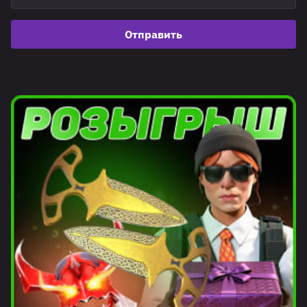
Отправить