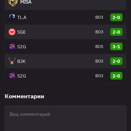
MISA
TL.A
2-0
BO3
SGE
2-0
BO3
S2G
3-1
BO5
BJK
2-0
BO3
S2G
2-0
BO3
Комментарии