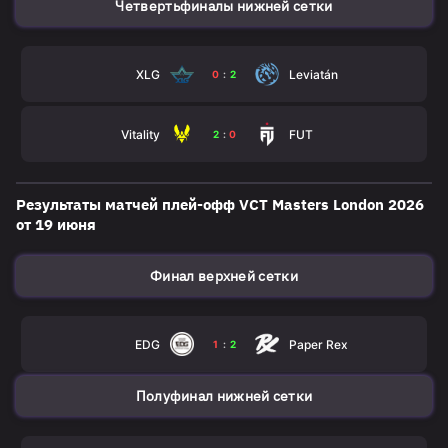
Четвертьфиналы нижней сетки
XLG
Leviatán
0
:
2
Vitality
FUT
2
:
0
Результаты матчей плей-офф VСT Masters London 2026
от 19 июня
Финал верхней сетки
EDG
Paper Rex
1
:
2
Полуфинал нижней сетки