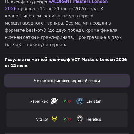
Плей-офф турнира
VALORANT Masters London
2026
прошел с 12 по 21 июня 2026 года. 8
коллективов сыграли за титул второго
международного турнира. Все матчи прошли в
формате best-of-3 (до двух побед), кроме финала
нижней сетки и гранд-финала. Проигравшие в двух
матчах — покинули турнир.
Результаты матчей плей-офф VСT Masters London 2026
от 12 июня
Четвертьфиналы верхней сетки
Paper Rex
Leviatán
2
:
0
Vitality
Heretics
2
:
0