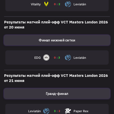
Vitality
Leviatán
0
:
2
Результаты матчей плей-офф VСT Masters London 2026
от 20 июня
Финал нижней сетки
EDG
Leviatán
0
:
3
Результаты матчей плей-офф VСT Masters London 2026
от 21 июня
Гранд-финал
Leviatán
Paper Rex
3
:
2