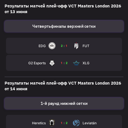
Результаты матчей плей-офф VСT Masters London 2026
от 13 июня
Четвертьфиналы верхней сетки
EDG
FUT
2
:
1
G2 Esports
XLG
1
:
2
Результаты матчей плей-офф VСT Masters London 2026
от 14 июня
1-й раунд нижней сетки
Heretics
Leviatán
1
:
2