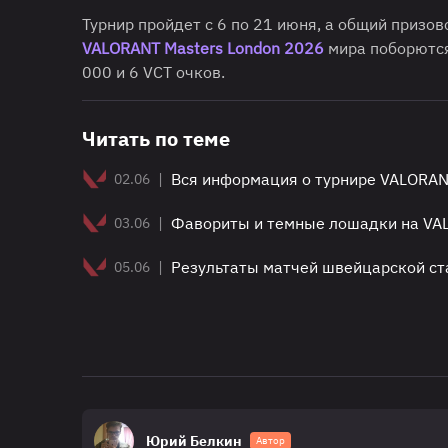
Турнир пройдет с 6 по 21 июня, а общий призо
VALORANT Masters London 2026
мира поборются
000 и 6 VCT очков.
Читать по теме
|
Вся информация о турнире VALORAN
02.06
|
Фавориты и темные лошадки на VA
03.06
|
Результаты матчей швейцарской ст
05.06
Юрий Белкин
Автор