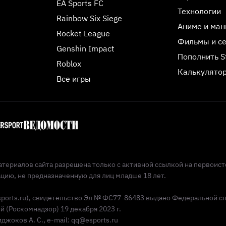
EA Sports FC
Технологии
Rainbow Six Siege
Аниме и ман
Rocket League
Фильмы и с
Genshin Impact
Пополнить 
Roblox
Калькулятор
Все игры
териалов сайта разрешена только с активной ссылкой на первоист
ию, не предназначенную для лиц младше 18 лет.
Esports.ru), свидетельство Эл № ФС77-86483 выдано Федеральной с
(Роскомнадзор) 19 декабря 2023 г.
жоков А. С., e-mail: qq@esports.ru