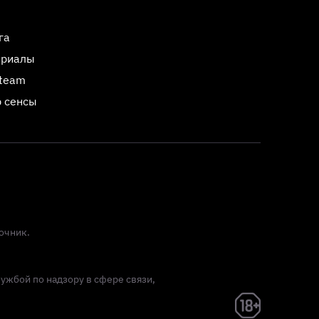
га
ериалы
Steam
 сенсы
очник.
лужбой по надзору в сфере связи,