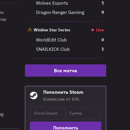
Wolves Esports
1
их
Dragon Ranger Gaming
0
ули
Winline Star Series
Live
WorldEdit Club
0
SNAILKICK Club
1
Все матчи
Пополнить Steam
Комиссия от 6%
ng
Пополнить