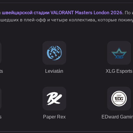
и
швейцарской стадии VALORANT Masters London 2026
. По 
рошедших в плей-офф и четыре коллектива, которые покин
ts
Leviatán
XLG Esports
s
Paper Rex
EDward Gami