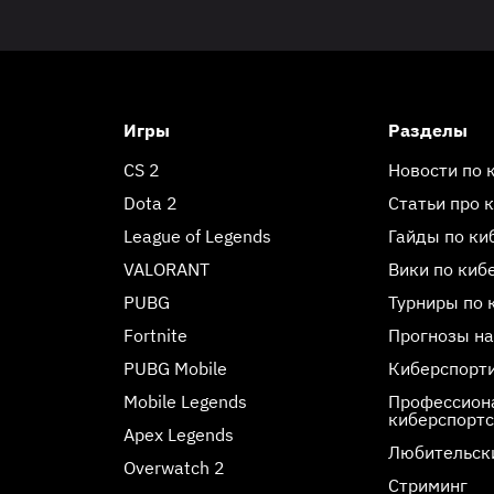
Игры
Разделы
CS 2
Новости по 
Dota 2
Статьи про 
League of Legends
Гайды по ки
VALORANT
Вики по киб
PUBG
Турниры по 
Fortnite
Прогнозы на
PUBG Mobile
Киберспорт
Mobile Legends
Профессиона
киберспорт
Apex Legends
Любительск
Overwatch 2
Стриминг