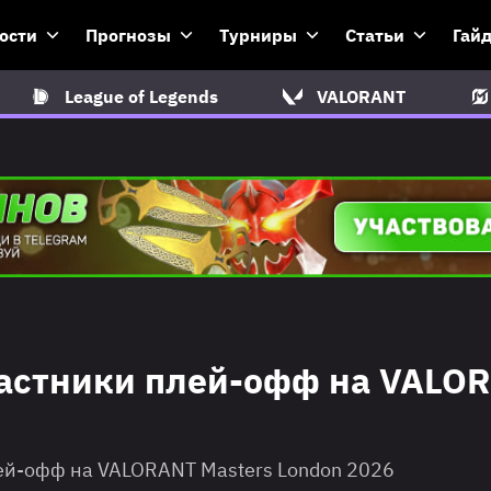
ости
Прогнозы
Турниры
Статьи
Гай
League of Legends
VALORANT
частники плей-офф на VALO
ей-офф на VALORANT Masters London 2026