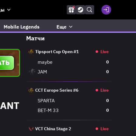
ды
Mobile Legends
Еще
Матчи
Tipsport Cup Open #1
Live
maybe
0
JAM
0
CCT Europe Series #6
Live
SPARTA
0
RANT
BET-M 33
0
VCT China Stage 2
Live