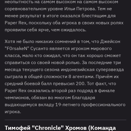
неопытность на самом высоком на самом высоком
соревновательном уровне Ильи Петрова. Тем не
менее результат в итоге оказался блестящим для
Paper Rex, поскольку оба игрока в своих новых ролях
проявили себя ярче, чем ожидалось.
Хотя не было никаких сомнений в том, что Джейсон
"F0rsakeN" Сусанто является игроком мирового
класса, мало кто ожидал, что он так хорошо сможет
справиться со своей новой ролью. За последние три
месяца текущего сезона индонезийская суперзвезда
сыграла в общей сложности 8 агентами. Причём их
средний боевой балл превысил 200. Тот факт, что
Paper Rex оказались второй раз подряд в финале
чемпионов, обязан во многом благодаря
выдающемуся вкладу 19-летнего профессионального
игрока.
Тимофей "Chronicle" Хромов (Команда