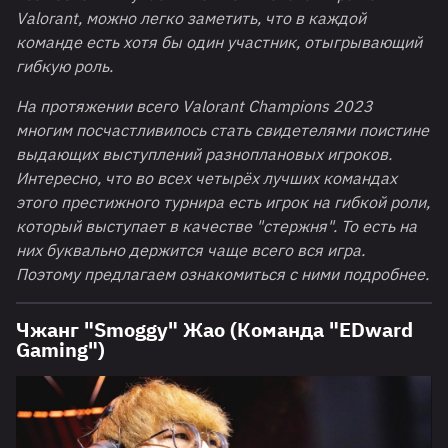
Valorant
, можно легко заметить, что в каждой
команде есть хотя бы один участник, отыгрывающий
гибкую роль.
На протяжении всего Valorant Champions 2023
многим посчастливилось стать свидетелями поистине
выдающих выступлений разноплановых игроков.
Интересно, что во всех четырёх лучших командах
этого престижного турнира есть игрок на гибкой роли,
который выступает в качестве "стержня". То есть на
них буквально держится чаще всего вся игра.
Поэтому предлагаем ознакомиться с ними подробнее.
Чжанг "Smoggy" Жао (Команда "EDward
Gaming")