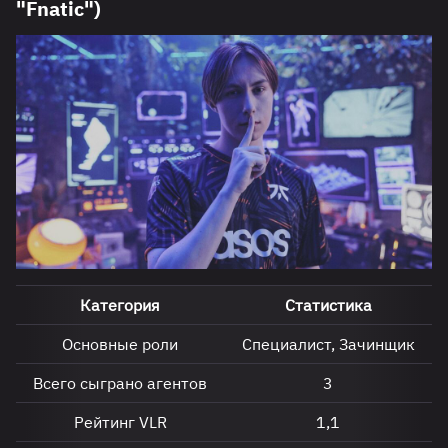
"Fnatic")
Категория
Статистика
Основные роли
Специалист, Зачинщик
Всего сыграно агентов
3
Рейтинг VLR
1,1