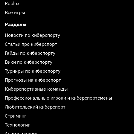
Roblox
Все игры
Разделы
Новости по киберспорту
Статьи про киберспорт
Гайды по киберспорту
Вики по киберспорту
Турниры по киберспорту
Прогнозы на киберспорт
Киберспортивные команды
Профессиональные игроки и киберспортсмены
Любительский киберспорт
Стриминг
Технологии
Аниме и манга