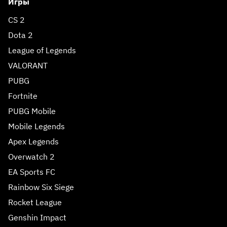
Игры
CS 2
Dota 2
League of Legends
VALORANT
PUBG
Fortnite
PUBG Mobile
Mobile Legends
Apex Legends
Overwatch 2
EA Sports FC
Rainbow Six Siege
Rocket League
Genshin Impact