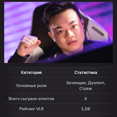
Категория
Статистика
Зачинщик, Дуэлянт,
Основные роли
Страж
Всего сыграно агентов
4
Рейтинг VLR
1,08