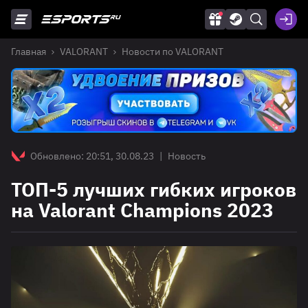
Главная
VALORANT
Новости по VALORANT
Обновлено: 20:51, 30.08.23
|
Новость
ТОП-5 лучших гибких игроков
на Valorant Champions 2023