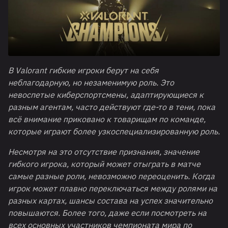
В
Valorant
гибкие игроки берут на себя
неблагодарную, но незаменимую роль. Это
невоспетые киберспортсмены, адаптирующиеся к
разным агентам, часто действуют где-то в тени, пока
всё внимание приковано к товарищам по команде,
которые играют более узкоспециализированную роль.
Несмотря на это отсутствие признания, значение
гибкого игрока, который может отыграть в матче
самые разные роли, невозможно переоценить. Когда
игрок может плавно переключаться между ролями на
разных картах, шансы состава на успех значительно
повышаются. Более того, даже если посмотреть на
всех основных участников чемпионата мира по