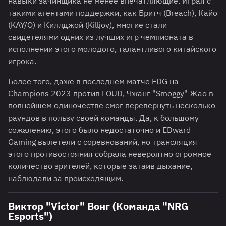
навыки зачинщика не менее впечатляющие. Играя с
такими агентами поддержки, как Бритч (Breach), Кайо
(KAY/O) и Киллджой (Killjoy), многие стали
свидетелями одних из лучших игр чемпионата в
исполнении этого молодого, талантливого китайского
игрока.
Более того, даже в последнем матче EDG на
Champions 2023 против LOUD, Чжанг "Smoggy" Жао в
полнейшем одиночестве смог перевернуть несколько
раундов в пользу своей команды. Да, к большому
сожалению, этого было недостаточно и EDward
Gaming вылетели с соревнований, но трансляция
этого противостояния собрала невероятно огромное
количество зрителей, которые затаив дыхание,
наблюдали за происходящим.
Виктор "Victor" Вонг (Команда "NRG
Esports")