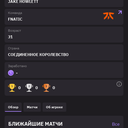
JAKE HOWLETT
Команда
FNATIC
Возраст
31
Страна
СОЕДИНЕННОЕ КОРОЛЕВСТВО
Заработано
-
0
0
0
Обзор
Матчи
Об игроке
БЛИЖАЙШИЕ МАТЧИ
Все