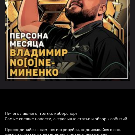
Ничего лишнего, только киберспорт.
Самые свежие новости, актуальные статьи и обзоры событий.
Присоединяйся к нам: регистрируйся, подписывайся в соц.