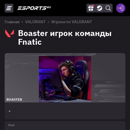
Главная
VALORANT
Игроки по VALORANT
Boaster игрок команды
Fnatic
BOASTER
-
Имя