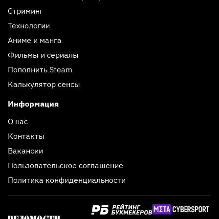
Стриминг
Технологии
Аниме и манга
Фильмы и сериалы
Пополнить Steam
Калькулятор сенсы
Информация
О нас
Контакты
Вакансии
Пользовательское соглашение
Политика конфиденциальности