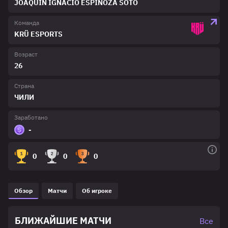
JOAQUÍN IGNACIO ESPINOZA SOTO
Команда
KRÜ ESPORTS
Возраст
26
Страна
ЧИЛИ
Заработано
-
0
0
0
Обзор
Матчи
Об игроке
БЛИЖАЙШИЕ МАТЧИ
Все