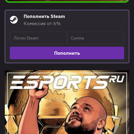
Пополнить Steam
Комиссия от 6%
Пополнить