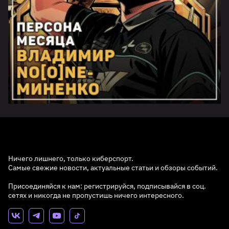
Ничего лишнего, только киберспорт.
Самые свежие новости, актуальные статьи и обзоры событий.
Присоединяйся к нам: регистрируйся, подписывайся в соц.
сетях и никогда не пропустишь ничего интересного.