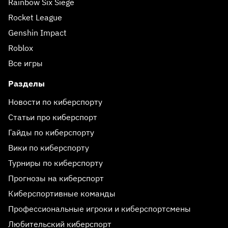
Rainbow Six Siege
Rocket League
Genshin Impact
Roblox
Все игры
Разделы
Новости по киберспорту
Статьи про киберспорт
Гайды по киберспорту
Вики по киберспорту
Турниры по киберспорту
Прогнозы на киберспорт
Киберспортивные команды
Профессиональные игроки и киберспортсмены
Любительский киберспорт