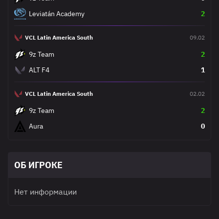
Leviatán Academy
2
VCL Latin America South
09.02
9z Team
2
ALT F4
1
VCL Latin America South
02.02
9z Team
2
Aura
0
ОБ ИГРОКЕ
Нет информации