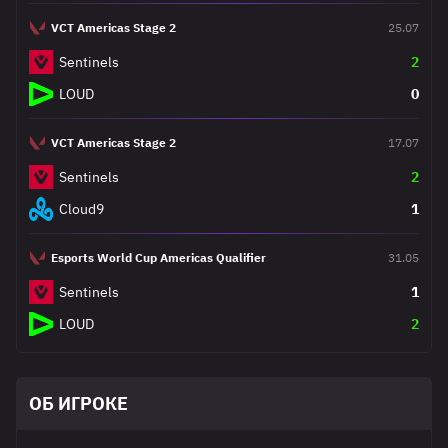
VCT Americas Stage 2
25.07
Sentinels
2
LOUD
0
VCT Americas Stage 2
17.07
Sentinels
2
Cloud9
1
Esports World Cup Americas Qualifier
31.05
Sentinels
1
LOUD
2
ОБ ИГРОКЕ