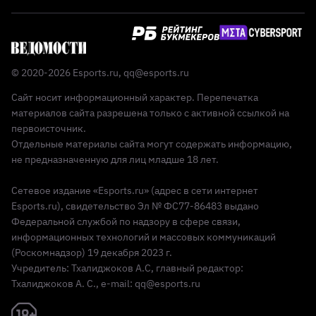
© 2020-2026 Esports.ru,
qq@esports.ru
Сайт носит информационный характер. Перепечатка
материалов сайта разрешена только с активной ссылкой на
первоисточник.
Отдельные материалы сайта могут содержать информацию,
не предназначенную для лиц младше 18 лет.
Сетевое издание «Esports.ru» (адрес в сети интернет
Esports.ru), свидетельство Эл № ФС77-86483 выдано
Федеральной службой по надзору в сфере связи,
информационных технологий и массовых коммуникаций
(Роскомнадзор) 19 декабря 2023 г.
Учредитель: Тхалиджоков А.С, главный редактор:
Тхалиджоков А. С., e-mail: qq@esports.ru