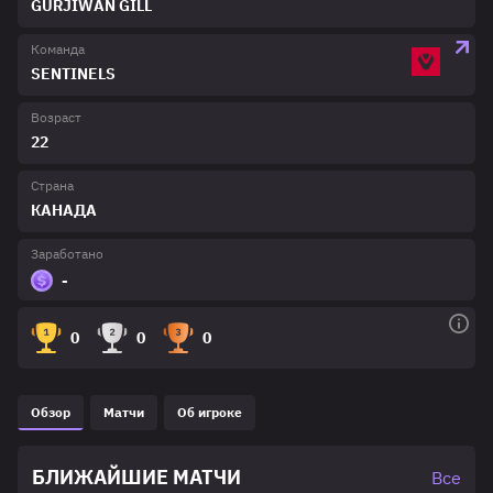
GURJIWAN GILL
Команда
SENTINELS
Возраст
22
Страна
КАНАДА
Заработано
-
0
0
0
Обзор
Матчи
Об игроке
БЛИЖАЙШИЕ МАТЧИ
Все