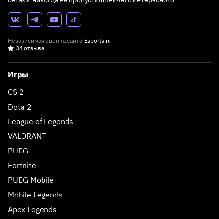
сетях и никогда не пропустишь ничего интересного.
Независимая оценка сайта
Esports.ru
34 отзыва
Игры
CS 2
Dota 2
League of Legends
VALORANT
PUBG
Fortnite
PUBG Mobile
Mobile Legends
Apex Legends