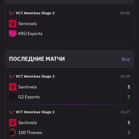
VCT Americas Stage 2
00:00
Sentinels
KRÜ Esports
ПОСЛЕДНИЕ МАТЧИ
Все
VCT Americas Stage 2
02.08
Sentinels
1
G2 Esports
2
VCT Americas Stage 2
30.07
Sentinels
1
100 Thieves
2